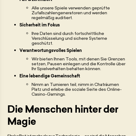
Alle unsere Spiele verwenden geprüfte
Zufallszahlengeneratoren und werden
regelmäßig auditiert.
Sicherheit im Fokus
Ihre Daten sind durch fortschrittliche
Verschlüsselung und sichere Systeme
geschützt.
Verantwortungsvolles Spielen
Wir bieten Ihnen Tools, mit denen Sie Grenzen
setzen, Pausen einlegen und die Kontrolle über
Ihr Spielverhalten behalten können.
Eine lebendige Gemeinschaft
Nimm an Turnieren teil, nimm in Chaträumen
Platz und erlebe die soziale Seite des Online-
Casino-Gamings.
Die Menschen hinter der
Magie
ShakeBet ist mehr als nur Technologie – es sind die Menschen.