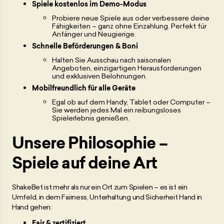
Spiele kostenlos im Demo-Modus
Probiere neue Spiele aus oder verbessere deine
Fähigkeiten – ganz ohne Einzahlung. Perfekt für
Anfänger und Neugierige.
Schnelle Beförderungen & Boni
Halten Sie Ausschau nach saisonalen
Angeboten, einzigartigen Herausforderungen
und exklusiven Belohnungen.
Mobilfreundlich für alle Geräte
Egal ob auf dem Handy, Tablet oder Computer –
Sie werden jedes Mal ein reibungsloses
Spielerlebnis genießen.
Unsere Philosophie –
Spiele auf deine Art
ShakeBet ist mehr als nur ein Ort zum Spielen – es ist ein
Umfeld, in dem Fairness, Unterhaltung und Sicherheit Hand in
Hand gehen:
Fair & zertifiziert