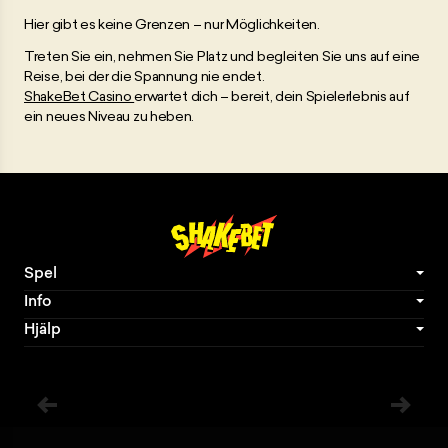
Hier gibt es keine Grenzen – nur Möglichkeiten.
Treten Sie ein, nehmen Sie Platz und begleiten Sie uns auf eine
Reise, bei der die Spannung nie endet.
ShakeBet Casino
erwartet dich – bereit, dein Spielerlebnis auf
ein neues Niveau zu heben.
Spel
Info
Hjälp