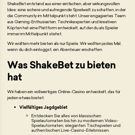
ShakeBet entstand aus einer einfachen, aber wirkungsvollen
Idee: eine sichere und aufregende Spielwelt zu schaffen, in der
die Community im Mittelpunkt steht. Unser engagiertes Team
aus Gaming-Enthusiasten, Technikexperten und kreativen
Köpfen hat eine Plattform entwickelt, auf der du als Spieler
immer im Mittelpunkt stehst.
Wir wollten mehr bieten als nur Spiele. Wir wollten jedes Mal,
wenn du dich einloggst, ein Abenteuer erschaffen.
Was ShakeBet zu bieten
hat
Wir haben ein vollwertiges Online-Casino entwickelt, das für
jeden etwas bietet:
Vielfältiges Jagdgebiet
Entdecken Sie alles von klassischen
Spielautomaten bis hin zu modernen Video-
Spielautomaten, eleganten Tischspielen und
authentischen Live-Casino-Erlebnissen.