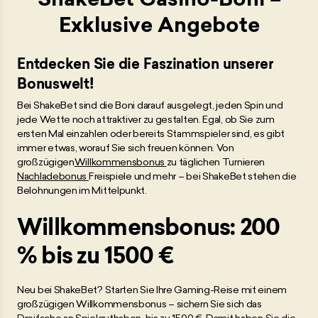
Exklusive Angebote
Entdecken Sie die Faszination unserer
Bonuswelt!
Bei ShakeBet sind die Boni darauf ausgelegt, jeden Spin und
jede Wette noch attraktiver zu gestalten. Egal, ob Sie zum
ersten Mal einzahlen oder bereits Stammspieler sind, es gibt
immer etwas, worauf Sie sich freuen können. Von
großzügigen
Willkommensbonus
zu täglichen Turnieren
Nachladebonus
Freispiele und mehr – bei ShakeBet stehen die
Belohnungen im Mittelpunkt.
Willkommensbonus: 200
% bis zu 1500 €
Neu bei ShakeBet? Starten Sie Ihre Gaming-Reise mit einem
großzügigen Willkommensbonus – sichern Sie sich das
Dreifache an Spielguthaben, bis zu 1500 €. Damit haben Sie die