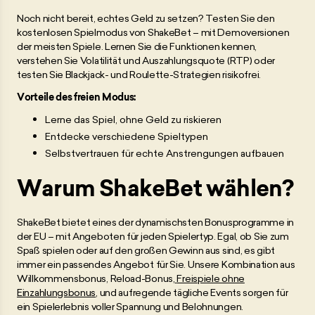
Noch nicht bereit, echtes Geld zu setzen? Testen Sie den
kostenlosen Spielmodus von ShakeBet – mit Demoversionen
der meisten Spiele. Lernen Sie die Funktionen kennen,
verstehen Sie Volatilität und Auszahlungsquote (RTP) oder
testen Sie Blackjack- und Roulette-Strategien risikofrei.
Vorteile des freien Modus:
Lerne das Spiel, ohne Geld zu riskieren
Entdecke verschiedene Spieltypen
Selbstvertrauen für echte Anstrengungen aufbauen
Warum ShakeBet wählen?
ShakeBet bietet eines der dynamischsten Bonusprogramme in
der EU – mit Angeboten für jeden Spielertyp. Egal, ob Sie zum
Spaß spielen oder auf den großen Gewinn aus sind, es gibt
immer ein passendes Angebot für Sie. Unsere Kombination aus
Willkommensbonus, Reload-Bonus,
Freispiele ohne
Einzahlungsbonus
, und aufregende tägliche Events sorgen für
ein Spielerlebnis voller Spannung und Belohnungen.