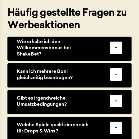
Häufig gestellte Fragen zu
Werbeaktionen
Wie erhalte ich den
Willkommensbonus bei
ShakeBet?
Kann ich mehrere Boni
gleichzeitig beantragen?
Gibt es irgendwelche
Umsatzbedingungen?
Welche Spiele qualifizieren sich
für Drops & Wins?