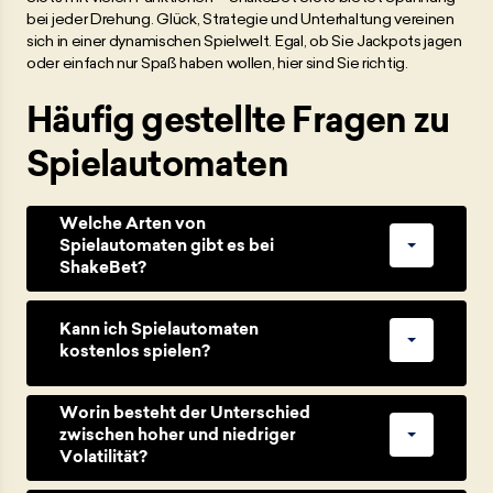
bei jeder Drehung. Glück, Strategie und Unterhaltung vereinen
sich in einer dynamischen Spielwelt. Egal, ob Sie Jackpots jagen
oder einfach nur Spaß haben wollen, hier sind Sie richtig.
Häufig gestellte Fragen zu
Spielautomaten
Welche Arten von
Spielautomaten gibt es bei
ShakeBet?
Kann ich Spielautomaten
kostenlos spielen?
Worin besteht der Unterschied
zwischen hoher und niedriger
Volatilität?