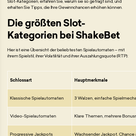
Slot-Kategorien, erfahren Sie, warum sie so gefragt sind, und
erhalten Sie Tipps, die Ihre Gewinnchancen erhöhen können.
Die größten Slot-
Kategorien bei ShakeBet
Hier ist eine Übersicht der beliebtesten Spielautomaten – mit
ihrem Spielstil, ihrer Volatilität und ihrer Auszahlungsquote (RTP):
Schlossart
Hauptmerkmale
Klassische Spielautomaten
3 Walzen, einfache Spielmecha
Video-Spielautomaten
Klare Themen, mehrere Bonus
Progressive Jackpots
Wachsender Jackpot, Chance 