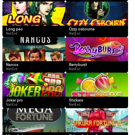
Long pao
Ozzy osbourne
NetEnt
NetEnt
Narcos
Berryburst
NetEnt
NetEnt
Joker pro
Stickers
NetEnt
NetEnt