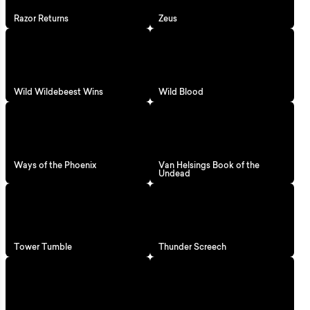
Razor Returns
Zeus
Wild Wildebeest Wins
Wild Blood
Ways of the Phoenix
Van Helsings Book of the
Undead
Tower Tumble
Thunder Screech