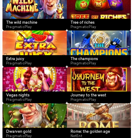
The wild machine
Tree of riches
PragmaticPlay
PragmaticPlay
Extra juicy
The champions
PragmaticPlay
PragmaticPlay
Vegas nights
Journey to the west
PragmaticPlay
PragmaticPlay
Dwarven gold
Rome: the golden age
PragmaticPlay
NetEnt