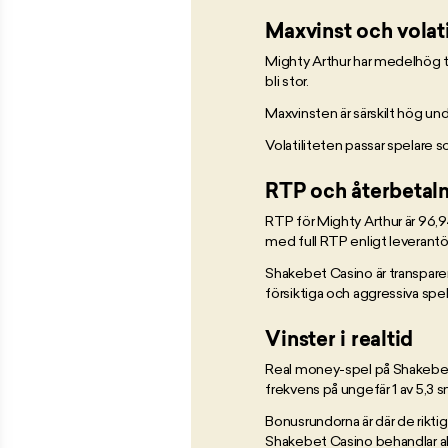
Maxvinst och volati
Mighty Arthur har medelhög ti
bli stor.
Maxvinsten är särskilt hög und
Volatiliteten passar spelare so
RTP och återbetal
RTP för Mighty Arthur är 96,9
med full RTP enligt leverantö
Shakebet Casino är transpare
försiktiga och aggressiva spel
Vinster i realtid
Real money-spel på Shakebet C
frekvens på ungefär 1 av 5,3 s
Bonusrundorna är där de riktig
Shakebet Casino behandlar all