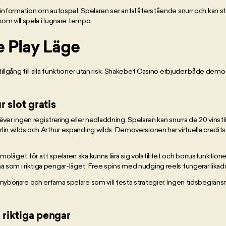
g information om autospel. Spelaren ser antal återstående snurr och kan s
som vill spela i lugnare tempo.
 Play Läge
llgång till alla funktioner utan risk. Shakebet Casino erbjuder både demo
 slot gratis
räver ingen registrering eller nedladdning. Spelaren kan snurra de 20 vinstl
in wilds och Arthur expanding wilds. Demoversionen har virtuella credits
läget för att spelaren ska kunna lära sig volatilitet och bonusfunktioner
som i riktiga pengar-läget. Free spins med nudging reels fungerar likad
örjare och erfarna spelare som vill testa strategier. Ingen tidsbegränsni
riktiga pengar