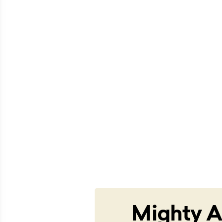
Mighty Ar