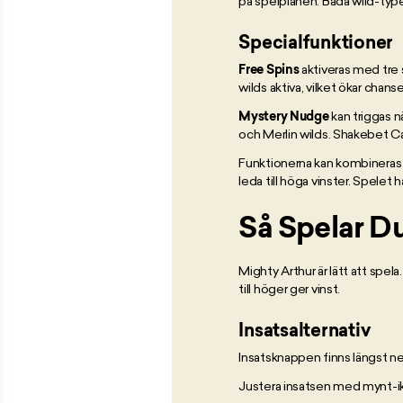
på spelplanen. Båda wild-type
Specialfunktioner
Free Spins
aktiveras med tre s
wilds aktiva, vilket ökar chansen
Mystery Nudge
kan triggas nä
och Merlin wilds. Shakebet Cas
Funktionerna kan kombineras 
leda till höga vinster. Spele
Så Spelar Du
Mighty Arthur är lätt att spel
till höger ger vinst.
Insatsalternativ
Insatsknappen finns längst ner 
Justera insatsen med mynt-iko