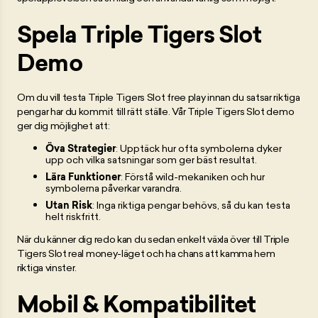
Spela Triple Tigers Slot
Demo
Om du vill testa Triple Tigers Slot free play innan du satsar riktiga
pengar har du kommit till rätt ställe. Vår Triple Tigers Slot demo
ger dig möjlighet att:
Öva Strategier
: Upptäck hur ofta symbolerna dyker
upp och vilka satsningar som ger bäst resultat.
Lära Funktioner
: Förstå wild-mekaniken och hur
symbolerna påverkar varandra.
Utan Risk
: Inga riktiga pengar behövs, så du kan testa
helt riskfritt.
När du känner dig redo kan du sedan enkelt växla över till Triple
Tigers Slot real money-läget och ha chans att kamma hem
riktiga vinster.
Mobil & Kompatibilitet