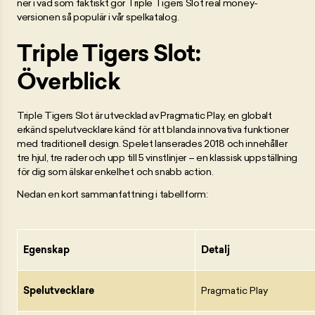
ner i vad som faktiskt gör Triple Tigers Slot real money-
versionen så populär i vår spelkatalog.
Triple Tigers Slot:
Överblick
Triple Tigers Slot är utvecklad av Pragmatic Play, en globalt
erkänd spelutvecklare känd för att blanda innovativa funktioner
med traditionell design. Spelet lanserades 2018 och innehåller
tre hjul, tre rader och upp till 5 vinstlinjer – en klassisk uppställning
för dig som älskar enkelhet och snabb action.
Nedan en kort sammanfattning i tabellform:
Egenskap
Detalj
Spelutvecklare
Pragmatic Play