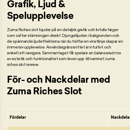
Grafik, Ljud &
Spelupplevelse
Zuma Riches slot bjuder på en detaljrik grafik och livfulla färger
som sätter stämningen direkt. Djungelljuden i bakgrunden och
de spännande ljudeffekterna när du träffar en vinstlinje skapar en
immersiv upplevelse. Användargränssnittet är intuitivt och
enkelt att navigera. Sammantaget får spelare en balanserad mix
av estetik och funktionalitet som lever upp till namnet zuma
riches slot review.
För- och Nackdelar med
Zuma Riches Slot
Fördelar
Nackdela