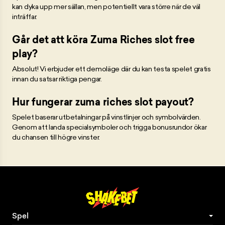
kan dyka upp mer sällan, men potentiellt vara större när de väl
inträffar.
Går det att köra Zuma Riches slot free
play?
Absolut! Vi erbjuder ett demoläge där du kan testa spelet gratis
innan du satsar riktiga pengar.
Hur fungerar zuma riches slot payout?
Spelet baserar utbetalningar på vinstlinjer och symbolvärden.
Genom att landa specialsymboler och trigga bonusrundor ökar
du chansen till högre vinster.
Spel