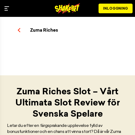
INLOGGNING
Zuma Riches
Zuma Riches Slot – Vårt
Ultimata Slot Review för
Svenska Spelare
Letar du efter en färgsprakande upplevelse fylld av
bonusfunktioner och en chans att vinna stort? Då är vår Zuma