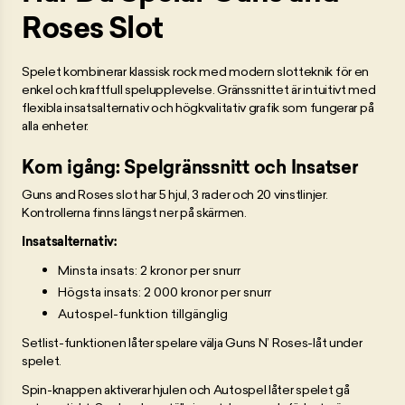
Roses Slot
Spelet kombinerar klassisk rock med modern slotteknik för en
enkel och kraftfull spelupplevelse. Gränssnittet är intuitivt med
flexibla insatsalternativ och högkvalitativ grafik som fungerar på
alla enheter.
Kom igång: Spelgränssnitt och Insatser
Guns and Roses slot har 5 hjul, 3 rader och 20 vinstlinjer.
Kontrollerna finns längst ner på skärmen.
Insatsalternativ:
Minsta insats: 2 kronor per snurr
Högsta insats: 2 000 kronor per snurr
Autospel-funktion tillgänglig
Setlist-funktionen låter spelare välja Guns N’ Roses-låt under
spelet.
Spin-knappen aktiverar hjulen och Autospel låter spelet gå