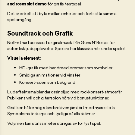
and roses slot demo
för gratis testspel.
Det är enkelt att byta mellan enheter och fortsätta samma
spelomgång.
Soundtrack och Grafik
NetEnt har licensierat originalmusik från Guns N’ Roses för
autentisk ljudupplevelse. Spelare hör klassiska hits under spelet.
Visuella element:
HD-grafik med bandmedlemmar som symboler
Smidiga animationer vid vinster
Konsert-scen som bakgrund
Ljudeffekterna blandar casinoljud med rockkonsert-atmosfär.
Publikens vrål och gitarrsolon hörs vid bonusfunktioner.
Grafiken håller hög standard även jämfört med nyare slots.
Symbolerna är skarpa och tydliga på alla skärmar.
Volymen kan ställas in eller stängas av för tyst spel.