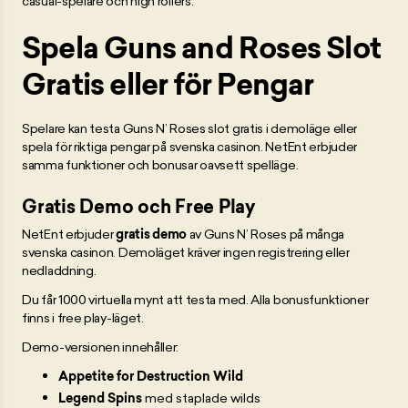
casual-spelare och high rollers.
Spela Guns and Roses Slot
Gratis eller för Pengar
Spelare kan testa Guns N’ Roses slot gratis i demoläge eller
spela för riktiga pengar på svenska casinon. NetEnt erbjuder
samma funktioner och bonusar oavsett spelläge.
Gratis Demo och Free Play
NetEnt erbjuder
gratis demo
av Guns N’ Roses på många
svenska casinon. Demoläget kräver ingen registrering eller
nedladdning.
Du får 1000 virtuella mynt att testa med. Alla bonusfunktioner
finns i free play-läget.
Demo-versionen innehåller:
Appetite for Destruction Wild
Legend Spins
med staplade wilds