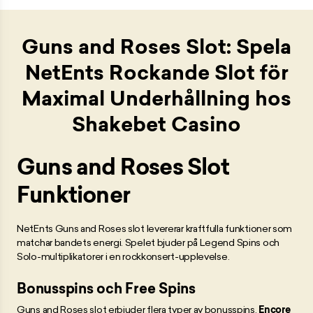
Guns and Roses Slot: Spela
NetEnts Rockande Slot för
Maximal Underhållning hos
Shakebet Casino
Guns and Roses Slot
Funktioner
NetEnts Guns and Roses slot levererar kraftfulla funktioner som
matchar bandets energi. Spelet bjuder på Legend Spins och
Solo-multiplikatorer i en rockkonsert-upplevelse.
Bonusspins och Free Spins
Guns and Roses slot erbjuder flera typer av bonusspins.
Encore