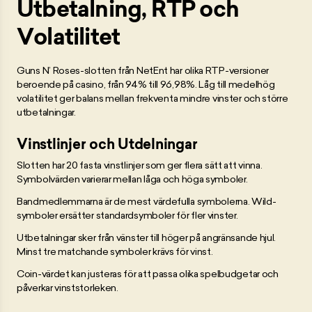
Utbetalning, RTP och
Volatilitet
Guns N’ Roses-slotten från NetEnt har olika RTP-versioner
beroende på casino, från 94% till 96,98%. Låg till medelhög
volatilitet ger balans mellan frekventa mindre vinster och större
utbetalningar.
Vinstlinjer och Utdelningar
Slotten har 20 fasta vinstlinjer som ger flera sätt att vinna.
Symbolvärden varierar mellan låga och höga symboler.
Bandmedlemmarna är de mest värdefulla symbolerna. Wild-
symboler ersätter standardsymboler för fler vinster.
Utbetalningar sker från vänster till höger på angränsande hjul.
Minst tre matchande symboler krävs för vinst.
Coin-värdet kan justeras för att passa olika spelbudgetar och
påverkar vinststorleken.