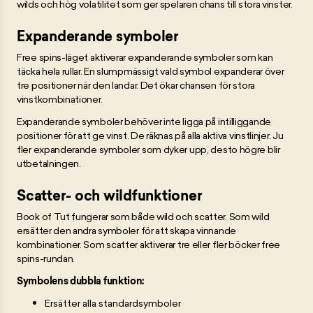
wilds och hög volatilitet som ger spelaren chans till stora vinster.
Expanderande symboler
Free spins-läget aktiverar expanderande symboler som kan
täcka hela rullar. En slumpmässigt vald symbol expanderar över
tre positioner när den landar. Det ökar chansen för stora
vinstkombinationer.
Expanderande symboler behöver inte ligga på intilliggande
positioner för att ge vinst. De räknas på alla aktiva vinstlinjer. Ju
fler expanderande symboler som dyker upp, desto högre blir
utbetalningen.
Scatter- och wildfunktioner
Book of Tut fungerar som både wild och scatter. Som wild
ersätter den andra symboler för att skapa vinnande
kombinationer. Som scatter aktiverar tre eller fler böcker free
spins-rundan.
Symbolens dubbla funktion:
Ersätter alla standardsymboler