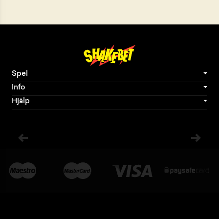
Spel
Info
Hjälp