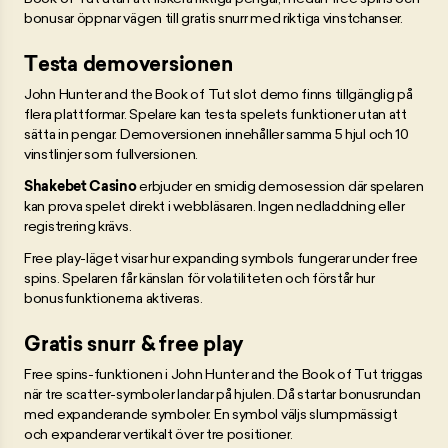
bonusar öppnar vägen till gratis snurr med riktiga vinstchanser.
Testa demoversionen
John Hunter and the Book of Tut slot demo finns tillgänglig på
flera plattformar. Spelare kan testa spelets funktioner utan att
sätta in pengar. Demoversionen innehåller samma 5 hjul och 10
vinstlinjer som fullversionen.
Shakebet Casino
erbjuder en smidig demosession där spelaren
kan prova spelet direkt i webbläsaren. Ingen nedladdning eller
registrering krävs.
Free play-läget visar hur expanding symbols fungerar under free
spins. Spelaren får känslan för volatiliteten och förstår hur
bonusfunktionerna aktiveras.
Gratis snurr & free play
Free spins-funktionen i John Hunter and the Book of Tut triggas
när tre scatter-symboler landar på hjulen. Då startar bonusrundan
med expanderande symboler. En symbol väljs slumpmässigt
och expanderar vertikalt över tre positioner.