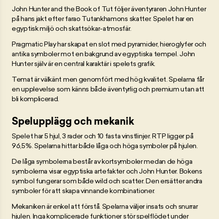
John Hunter and the Book of Tut följer äventyraren John Hunter
på hans jakt efter farao Tutankhamons skatter. Spelet har en
egyptisk miljö och skattsökar-atmosfär.
Pragmatic Play har skapat en slot med pyramider, hieroglyfer och
antika symboler mot en bakgrund av egyptiska tempel. John
Hunter själv är en central karaktär i spelets grafik.
Temat är välkänt men genomfört med hög kvalitet. Spelarna får
en upplevelse som känns både äventyrlig och premium utan att
bli komplicerad.
Spelupplägg och mekanik
Spelet har 5 hjul, 3 rader och 10 fasta vinstlinjer. RTP ligger på
96,5%. Spelarna hittar både låga och höga symboler på hjulen.
De låga symbolerna består av kortsymboler medan de höga
symbolerna visar egyptiska artefakter och John Hunter. Bokens
symbol fungerar som både wild och scatter. Den ersätter andra
symboler för att skapa vinnande kombinationer.
Mekaniken är enkel att förstå. Spelarna väljer insats och snurrar
hjulen. Inga komplicerade funktioner stör spelflödet under