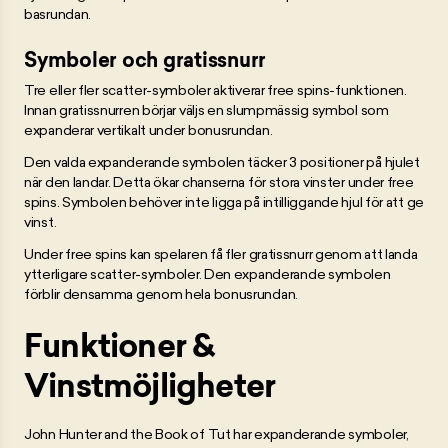
basrundan.
Symboler och gratissnurr
Tre eller fler scatter-symboler aktiverar free spins-funktionen.
Innan gratissnurren börjar väljs en slumpmässig symbol som
expanderar vertikalt under bonusrundan.
Den valda expanderande symbolen täcker 3 positioner på hjulet
när den landar. Detta ökar chanserna för stora vinster under free
spins. Symbolen behöver inte ligga på intilliggande hjul för att ge
vinst.
Under free spins kan spelaren få fler gratissnurr genom att landa
ytterligare scatter-symboler. Den expanderande symbolen
förblir densamma genom hela bonusrundan.
Funktioner &
Vinstmöjligheter
John Hunter and the Book of Tut har expanderande symboler,