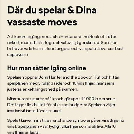
Där du spelar & Dina
vassaste moves
Att komma igång med John Hunter and the Book of Tut är
enkelt, men rätt strategi och val av sajt gör skillnad. Spelaren
behöver veta hur insatser fungerar och var spelet levererar bäst
upplevelse.
Hur man sätter igång online
Spelaren öppnar John Hunter and the Book of Tut och hittar
spelplanen med 5 rullar, 3 rader och 10 vinstlinjer. Insatserna
justeras enkelt längst ned på skärmen.
Minsta insats startar på 1 kr och går upp till 1 000 kr per snurr.
Detta ger flexibilitet för olika spelbudgetar. Spelaren väljer
insatsnivå innan första snurret.
Spelet kräver minst tre matchande symboler på en vinstlinje för
vinst. Spelplanen visar tydligt vilka linjer som är aktiva. Alla 10
vinstlinjer är fasta.