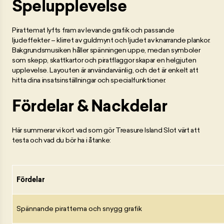
Spelupplevelse
Pirattemat lyfts fram av levande grafik och passande
ljudeffekter – klirret av guldmynt och ljudet av knarrande plankor.
Bakgrundsmusiken håller spänningen uppe, medan symboler
som skepp, skattkartor och piratflaggor skapar en helgjuten
upplevelse. Layouten är användarvänlig, och det är enkelt att
hitta dina insatsinställningar och specialfunktioner.
Fördelar & Nackdelar
Här summerar vi kort vad som gör Treasure Island Slot värt att
testa och vad du bör ha i åtanke:
Fördelar
Spännande pirattema och snygg grafik