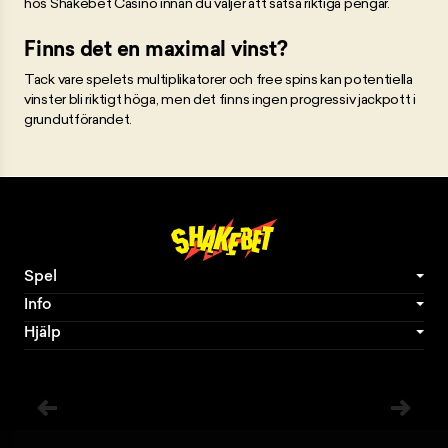
hos Shakebet Casino innan du väljer att satsa riktiga pengar.
Finns det en maximal vinst?
Tack vare spelets multiplikatorer och free spins kan potentiella
vinster bli riktigt höga, men det finns ingen progressiv jackpott i
grundutförandet.
Spel
Info
Hjälp