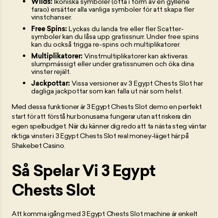
Wilds:
Ikoniska symboler (ofta i form av en gyllene
farao) ersätter alla vanliga symboler för att skapa fler
vinstchanser.
Free Spins:
Lyckas du landa tre eller fler Scatter-
symboler kan du låsa upp gratissnurr. Under free spins
kan du också trigga re-spins och multiplikatorer.
Multiplikatorer:
Vinstmultiplikatorer kan aktiveras
slumpmässigt eller under gratissnurren och öka dina
vinster rejält.
Jackpottar:
Vissa versioner av 3 Egypt Chests Slot har
dagliga jackpottar som kan falla ut när som helst.
Med dessa funktioner är 3 Egypt Chests Slot demo en perfekt
start för att förstå hur bonusarna fungerar utan att riskera din
egen spelbudget. När du känner dig redo att ta nästa steg väntar
riktiga vinster i 3 Egypt Chests Slot real money-läget här på
Shakebet Casino.
Så Spelar Vi 3 Egypt
Chests Slot
Att komma igång med 3 Egypt Chests Slot machine är enkelt