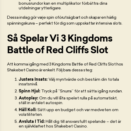
bonusrundor kan en multiplikator förbättra dina
utdelningar ytterligare.
Dessa inslag gör varje spin oförutsägbart och skapar en härlig
spänningskurva – perfekt för dig som uppskattar intensiva slots.
Så Spelar Vi 3 Kingdoms
Battle of Red Cliffs Slot
Att komma igång med 3 Kingdoms Battle of Red Cliffs Slot hos
Shakebet Casino är enkelt. Följ bara dessa steg:
Justera Insats:
Välj myntvärde och bestäm din totala
insatsnivå.
Spinn Hjul:
Tryck på ”Snurra” för att sätta igång rundan.
Autoplay:
Om du vill låta spelet rulla på automatiskt,
ställ in antalet autospin.
Håll Koll:
Sätt upp en budget och var medveten om
volatiliteten.
Avsluta I Tid:
Håll dig till ansvarsfullt spelande – det är
en självklarhet hos Shakebet Casino.