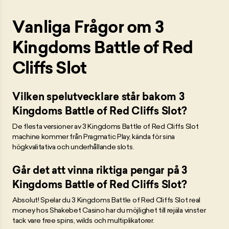
Vanliga Frågor om 3
Kingdoms Battle of Red
Cliffs Slot
Vilken spelutvecklare står bakom 3
Kingdoms Battle of Red Cliffs Slot?
De flesta versioner av 3 Kingdoms Battle of Red Cliffs Slot
machine kommer från Pragmatic Play, kända för sina
högkvalitativa och underhållande slots.
Går det att vinna riktiga pengar på 3
Kingdoms Battle of Red Cliffs Slot?
Absolut! Spelar du 3 Kingdoms Battle of Red Cliffs Slot real
money hos Shakebet Casino har du möjlighet till rejäla vinster
tack vare free spins, wilds och multiplikatorer.