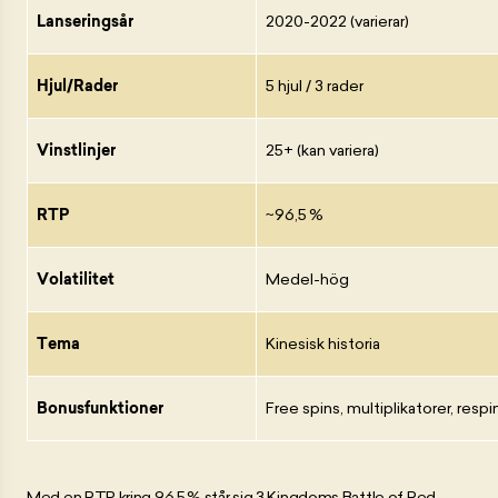
Lanseringsår
2020-2022 (varierar)
Hjul/Rader
5 hjul / 3 rader
Vinstlinjer
25+ (kan variera)
RTP
~96,5 %
Volatilitet
Medel-hög
Tema
Kinesisk historia
Bonusfunktioner
Free spins, multiplikatorer, resp
Med en RTP kring 96,5 % står sig 3 Kingdoms Battle of Red