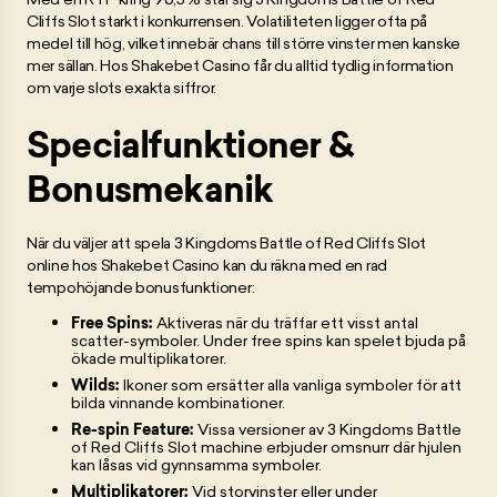
Cliffs Slot starkt i konkurrensen. Volatiliteten ligger ofta på
medel till hög, vilket innebär chans till större vinster men kanske
mer sällan. Hos Shakebet Casino får du alltid tydlig information
om varje slots exakta siffror.
Specialfunktioner &
Bonusmekanik
När du väljer att spela 3 Kingdoms Battle of Red Cliffs Slot
online hos Shakebet Casino kan du räkna med en rad
tempohöjande bonusfunktioner:
Free Spins:
Aktiveras när du träffar ett visst antal
scatter-symboler. Under free spins kan spelet bjuda på
ökade multiplikatorer.
Wilds:
Ikoner som ersätter alla vanliga symboler för att
bilda vinnande kombinationer.
Re-spin Feature:
Vissa versioner av 3 Kingdoms Battle
of Red Cliffs Slot machine erbjuder omsnurr där hjulen
kan låsas vid gynnsamma symboler.
Multiplikatorer:
Vid storvinster eller under