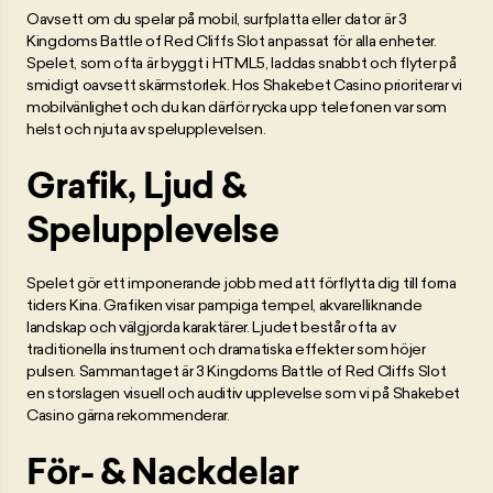
Oavsett om du spelar på mobil, surfplatta eller dator är 3
Kingdoms Battle of Red Cliffs Slot anpassat för alla enheter.
Spelet, som ofta är byggt i HTML5, laddas snabbt och flyter på
smidigt oavsett skärmstorlek. Hos Shakebet Casino prioriterar vi
mobilvänlighet och du kan därför rycka upp telefonen var som
helst och njuta av spelupplevelsen.
Grafik, Ljud &
Spelupplevelse
Spelet gör ett imponerande jobb med att förflytta dig till forna
tiders Kina. Grafiken visar pampiga tempel, akvarelliknande
landskap och välgjorda karaktärer. Ljudet består ofta av
traditionella instrument och dramatiska effekter som höjer
pulsen. Sammantaget är 3 Kingdoms Battle of Red Cliffs Slot
en storslagen visuell och auditiv upplevelse som vi på Shakebet
Casino gärna rekommenderar.
För- & Nackdelar