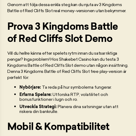
Genom att följa dessa enkla steg kan du njuta av 3 Kingdoms
Battle of Red Cliffs Slot real money-versionen utan bekymmer.
Prova 3 Kingdoms Battle
of Red Cliffs Slot Demo
Vill du hellre känna efter spelets rytm innan du satsar riktiga
pengar? Inga problem! Hos Shakebet Casino kan du testa 3
Kingdoms Battle of Red Cliffs Slot demo utan någon insättning.
Denna 3 Kingdoms Battle of Red Cliffs Slot free play-version är
perfekt för:
Nybörjare:
Ta reda på hur symbolerna fungerar.
Erfarna Spelare:
Utforska RTP, volatilitet och
bonusfunktioner i lugn och ro.
Utveckla Strategi:
Planera dina satsningar utan att
riskera din bankrulle.
Mobil & Kompatibilitet