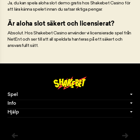
Ja, du kan spela aloha slot demo gratis hos Shakebet Casino för
att lära känna spelet innan du satsar riktiga pengar.
Är aloha slot säkert och licensierat?
Absolut. Hos Shakebet Casino använder vi licensierade spel från
NetEnt och ser till att all speldata hanteras på ett säkert och
ansvarsfullt sätt.
Spel
Info
Hjälp