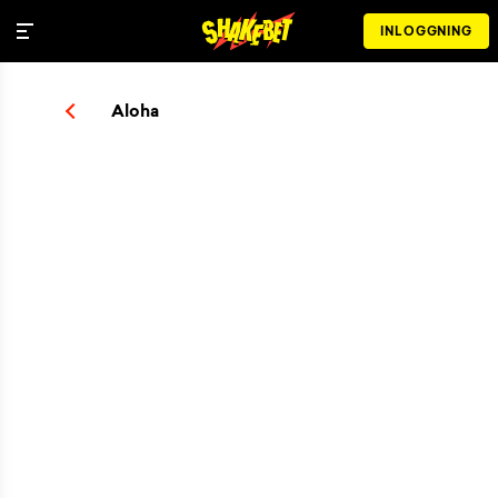
INLOGGNING
Aloha