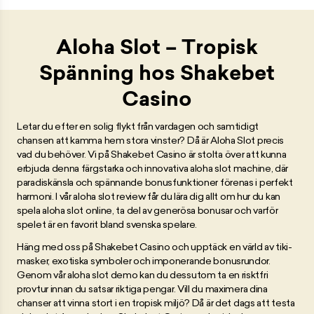
Aloha Slot – Tropisk
Spänning hos Shakebet
Casino
Letar du efter en solig flykt från vardagen och samtidigt
chansen att kamma hem stora vinster? Då är Aloha Slot precis
vad du behöver. Vi på Shakebet Casino är stolta över att kunna
erbjuda denna färgstarka och innovativa aloha slot machine, där
paradiskänsla och spännande bonusfunktioner förenas i perfekt
harmoni. I vår aloha slot review får du lära dig allt om hur du kan
spela aloha slot online, ta del av generösa bonusar och varför
spelet är en favorit bland svenska spelare.
Häng med oss på Shakebet Casino och upptäck en värld av tiki-
masker, exotiska symboler och imponerande bonusrundor.
Genom vår aloha slot demo kan du dessutom ta en risktfri
provtur innan du satsar riktiga pengar. Vill du maximera dina
chanser att vinna stort i en tropisk miljö? Då är det dags att testa