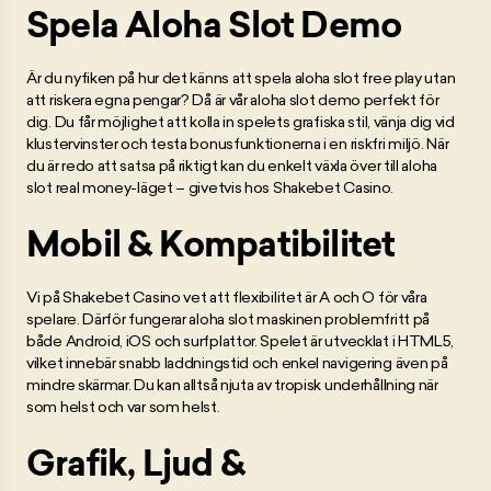
Spela Aloha Slot Demo
Är du nyfiken på hur det känns att spela aloha slot free play utan
att riskera egna pengar? Då är vår aloha slot demo perfekt för
dig. Du får möjlighet att kolla in spelets grafiska stil, vänja dig vid
klustervinster och testa bonusfunktionerna i en riskfri miljö. När
du är redo att satsa på riktigt kan du enkelt växla över till aloha
slot real money-läget – givetvis hos Shakebet Casino.
Mobil & Kompatibilitet
Vi på Shakebet Casino vet att flexibilitet är A och O för våra
spelare. Därför fungerar aloha slot maskinen problemfritt på
både Android, iOS och surfplattor. Spelet är utvecklat i HTML5,
vilket innebär snabb laddningstid och enkel navigering även på
mindre skärmar. Du kan alltså njuta av tropisk underhållning när
som helst och var som helst.
Grafik, Ljud &