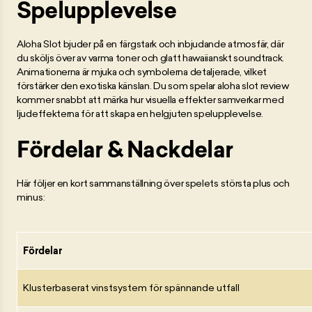
Spelupplevelse
Aloha Slot bjuder på en färgstark och inbjudande atmosfär, där
du sköljs över av varma toner och glatt hawaiianskt soundtrack.
Animationerna är mjuka och symbolerna detaljerade, vilket
förstärker den exotiska känslan. Du som spelar aloha slot review
kommer snabbt att märka hur visuella effekter samverkar med
ljudeffekterna för att skapa en helgjuten spelupplevelse.
Fördelar & Nackdelar
Här följer en kort sammanställning över spelets största plus och
minus:
Fördelar
Klusterbaserat vinstsystem för spännande utfall