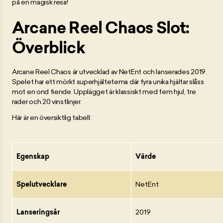
på en magisk resa!
Arcane Reel Chaos Slot:
Överblick
Arcane Reel Chaos är utvecklad av NetEnt och lanserades 2019.
Spelet har ett mörkt superhjältetema där fyra unika hjältar slåss
mot en ond fiende. Upplägget är klassiskt med fem hjul, tre
rader och 20 vinstlinjer.
Här är en översiktlig tabell:
Egenskap
Värde
Spelutvecklare
NetEnt
Lanseringsår
2019