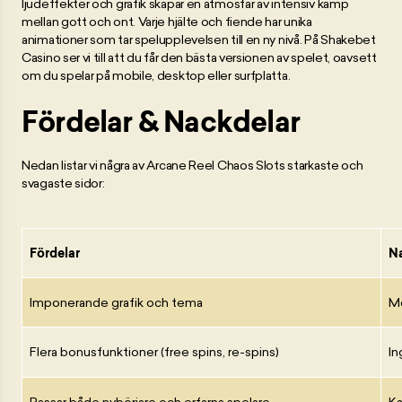
ljudeffekter och grafik skapar en atmosfär av intensiv kamp
mellan gott och ont. Varje hjälte och fiende har unika
animationer som tar spelupplevelsen till en ny nivå. På Shakebet
Casino ser vi till att du får den bästa versionen av spelet, oavsett
om du spelar på mobile, desktop eller surfplatta.
Fördelar & Nackdelar
Nedan listar vi några av Arcane Reel Chaos Slots starkaste och
svagaste sidor:
Fördelar
N
Imponerande grafik och tema
Me
Flera bonusfunktioner (free spins, re-spins)
In
Passar både nybörjare och erfarna spelare
Ka