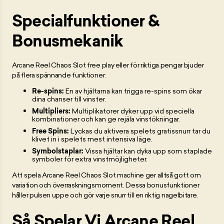
Specialfunktioner &
Bonusmekanik
Arcane Reel Chaos Slot free play eller för riktiga pengar bjuder
på flera spännande funktioner:
Re-spins:
En av hjältarna kan trigga re-spins som ökar
dina chanser till vinster.
Multipliers:
Multiplikatorer dyker upp vid speciella
kombinationer och kan ge rejäla vinstökningar.
Free Spins:
Lyckas du aktivera spelets gratissnurr tar du
klivet in i spelets mest intensiva läge.
Symbolstaplar:
Vissa hjältar kan dyka upp som staplade
symboler för extra vinstmöjligheter.
Att spela Arcane Reel Chaos Slot machine ger alltså gott om
variation och överraskningsmoment. Dessa bonusfunktioner
håller pulsen uppe och gör varje snurr till en riktig nagelbitare.
Så Spelar Vi Arcane Reel