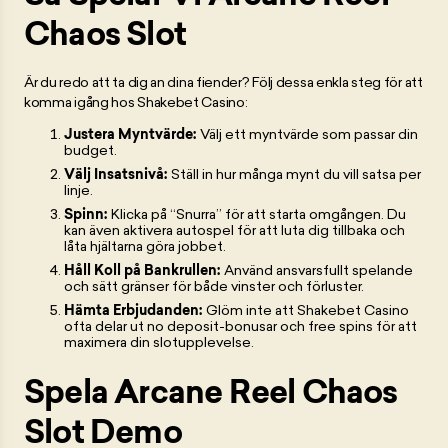
Chaos Slot
Är du redo att ta dig an dina fiender? Följ dessa enkla steg för att
komma igång hos Shakebet Casino:
Justera Myntvärde:
Välj ett myntvärde som passar din
budget.
Välj Insatsnivå:
Ställ in hur många mynt du vill satsa per
linje.
Spinn:
Klicka på “Snurra” för att starta omgången. Du
kan även aktivera autospel för att luta dig tillbaka och
låta hjältarna göra jobbet.
Håll Koll på Bankrullen:
Använd ansvarsfullt spelande
och sätt gränser för både vinster och förluster.
Hämta Erbjudanden:
Glöm inte att Shakebet Casino
ofta delar ut no deposit-bonusar och free spins för att
maximera din slotupplevelse.
Spela Arcane Reel Chaos
Slot Demo