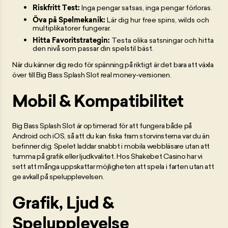
Riskfritt Test:
Inga pengar satsas, inga pengar förloras.
Öva på Spelmekanik:
Lär dig hur free spins, wilds och
multiplikatorer fungerar.
Hitta Favoritstrategin:
Testa olika satsningar och hitta
den nivå som passar din spelstil bäst.
När du känner dig redo för spänning på riktigt är det bara att växla
över till Big Bass Splash Slot real money-versionen.
Mobil & Kompatibilitet
Big Bass Splash Slot är optimerad för att fungera både på
Android och iOS, så att du kan fiska fram storvinsterna var du än
befinner dig. Spelet laddar snabbt i mobila webbläsare utan att
tumma på grafik eller ljudkvalitet. Hos Shakebet Casino har vi
sett att många uppskattar möjligheten att spela i farten utan att
ge avkall på spelupplevelsen.
Grafik, Ljud &
Spelupplevelse