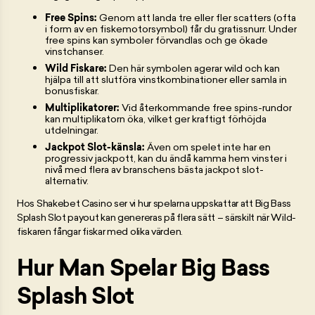
Free Spins:
Genom att landa tre eller fler scatters (ofta
i form av en fiskemotorsymbol) får du gratissnurr. Under
free spins kan symboler förvandlas och ge ökade
vinstchanser.
Wild Fiskare:
Den här symbolen agerar wild och kan
hjälpa till att slutföra vinstkombinationer eller samla in
bonusfiskar.
Multiplikatorer:
Vid återkommande free spins-rundor
kan multiplikatorn öka, vilket ger kraftigt förhöjda
utdelningar.
Jackpot Slot-känsla:
Även om spelet inte har en
progressiv jackpott, kan du ändå kamma hem vinster i
nivå med flera av branschens bästa jackpot slot-
alternativ.
Hos Shakebet Casino ser vi hur spelarna uppskattar att Big Bass
Splash Slot payout kan genereras på flera sätt – särskilt när Wild-
fiskaren fångar fiskar med olika värden.
Hur Man Spelar Big Bass
Splash Slot