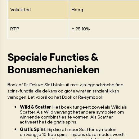
Volatiliteit
Hoog
RTP
± 95,10%
Speciale Functies &
Bonusmechanieken
Book of Ra Deluxe Slot blinkt uit met zijn legendarische free
spins-functie, die de kans op grote winsten aanzienlijk kan
verhogen. Let vooral op het Book of Ra-symbool:
Wild & Scatter
: Het boek fungeert zowel als Wild als
Scatter. Als Wild vervangt het andere symbolen om
winnende combinaties te vormen. Als Scatter
activeert het de gratis spins.
Gratis Spins
: Bij drie of meer Scatter-symbolen
ontvang je 10 free spins. Tijdens deze modus wordt