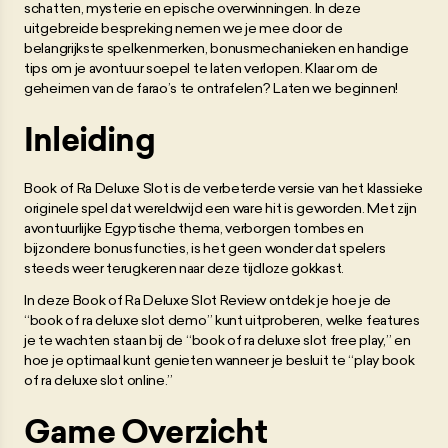
schatten, mysterie en epische overwinningen. In deze
uitgebreide bespreking nemen we je mee door de
belangrijkste spelkenmerken, bonusmechanieken en handige
tips om je avontuur soepel te laten verlopen. Klaar om de
geheimen van de farao’s te ontrafelen? Laten we beginnen!
Inleiding
Book of Ra Deluxe Slot is de verbeterde versie van het klassieke
originele spel dat wereldwijd een ware hit is geworden. Met zijn
avontuurlijke Egyptische thema, verborgen tombes en
bijzondere bonusfuncties, is het geen wonder dat spelers
steeds weer terugkeren naar deze tijdloze gokkast.
In deze Book of Ra Deluxe Slot Review ontdek je hoe je de
“book of ra deluxe slot demo” kunt uitproberen, welke features
je te wachten staan bij de “book of ra deluxe slot free play,” en
hoe je optimaal kunt genieten wanneer je besluit te “play book
of ra deluxe slot online.”
Game Overzicht