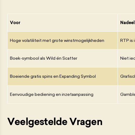
Voor
Nadeel
Hoge volatiliteit met grote winstmogelijkheden
RTP is 
Boek-symbool als Wild én Scatter
Niet ie
Boeiende gratis spins en Expanding Symbol
Grafisc
Eenvoudige bediening en inzetaanpassing
Gamble 
Veelgestelde Vragen