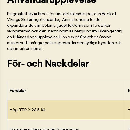
Pragmatic Play är kända för sina detaljerade spel, och Book of
Vikings Slot är inget undantag. Animationerna för de
expanderande symbolerna, ljudeffekterna som förstärker
vikingatemat och den stämningsfulla bakgrundsmusiken ger dig
en fulländad spelupplevelse. Hos oss på Shakebet Casino
märker vi att många spelare uppskattar den tydliga layouten och
den intuitiva menyn.
För- och Nackdelar
Fördelar
N
Hög RTP (~96,5 %)
H
Expanderande symboler & free spins
E