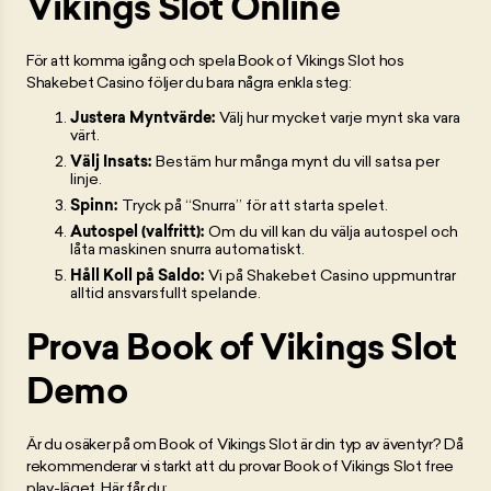
Vikings Slot Online
För att komma igång och spela Book of Vikings Slot hos
Shakebet Casino följer du bara några enkla steg:
Justera Myntvärde:
Välj hur mycket varje mynt ska vara
värt.
Välj Insats:
Bestäm hur många mynt du vill satsa per
linje.
Spinn:
Tryck på “Snurra” för att starta spelet.
Autospel (valfritt):
Om du vill kan du välja autospel och
låta maskinen snurra automatiskt.
Håll Koll på Saldo:
Vi på Shakebet Casino uppmuntrar
alltid ansvarsfullt spelande.
Prova Book of Vikings Slot
Demo
Är du osäker på om Book of Vikings Slot är din typ av äventyr? Då
rekommenderar vi starkt att du provar Book of Vikings Slot free
play-läget. Här får du: