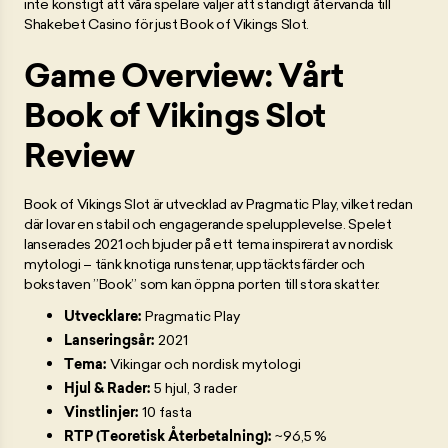
inte konstigt att våra spelare väljer att ständigt återvända till
Shakebet Casino för just Book of Vikings Slot.
Game Overview: Vårt
Book of Vikings Slot
Review
Book of Vikings Slot är utvecklad av Pragmatic Play, vilket redan
där lovar en stabil och engagerande spelupplevelse. Spelet
lanserades 2021 och bjuder på ett tema inspirerat av nordisk
mytologi – tänk knotiga runstenar, upptäcktsfärder och
bokstaven ”Book” som kan öppna porten till stora skatter.
Utvecklare:
Pragmatic Play
Lanseringsår:
2021
Tema:
Vikingar och nordisk mytologi
Hjul & Rader:
5 hjul, 3 rader
Vinstlinjer:
10 fasta
RTP (Teoretisk Återbetalning):
~96,5 %