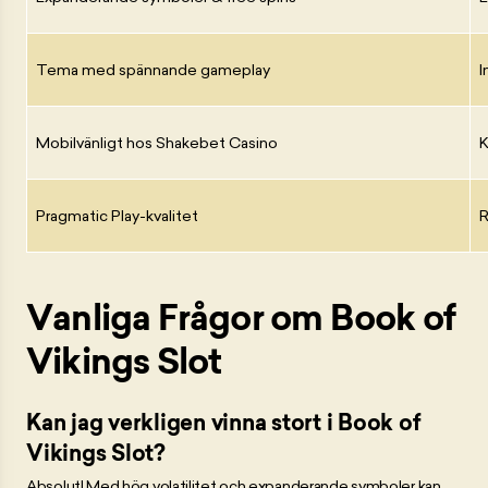
Tema med spännande gameplay
I
Mobilvänligt hos Shakebet Casino
K
Pragmatic Play-kvalitet
R
Vanliga Frågor om Book of
Vikings Slot
Kan jag verkligen vinna stort i Book of
Vikings Slot?
Absolut! Med hög volatilitet och expanderande symboler kan