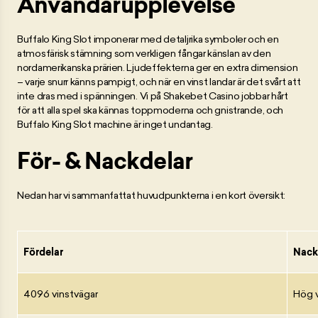
Användarupplevelse
Buffalo King Slot imponerar med detaljrika symboler och en
atmosfärisk stämning som verkligen fångar känslan av den
nordamerikanska prärien. Ljudeffekterna ger en extra dimension
– varje snurr känns pampigt, och när en vinst landar är det svårt att
inte dras med i spänningen. Vi på Shakebet Casino jobbar hårt
för att alla spel ska kännas toppmoderna och gnistrande, och
Buffalo King Slot machine är inget undantag.
För- & Nackdelar
Nedan har vi sammanfattat huvudpunkterna i en kort översikt:
Fördelar
Nack
4096 vinstvägar
Hög v