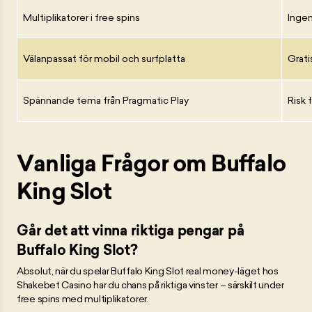
Multiplikatorer i free spins
Ingen
Välanpassat för mobil och surfplatta
Grati
Spännande tema från Pragmatic Play
Risk 
Vanliga Frågor om Buffalo
King Slot
Går det att vinna riktiga pengar på
Buffalo King Slot?
Absolut, när du spelar Buffalo King Slot real money-läget hos
Shakebet Casino har du chans på riktiga vinster – särskilt under
free spins med multiplikatorer.