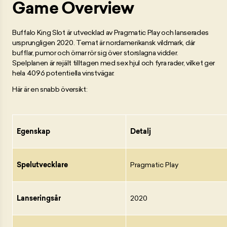
Game Overview
Buffalo King Slot är utvecklad av Pragmatic Play och lanserades
ursprungligen 2020. Temat är nordamerikansk vildmark, där
bufflar, pumor och örnar rör sig över storslagna vidder.
Spelplanen är rejält tilltagen med sex hjul och fyra rader, vilket ger
hela 4096 potentiella vinstvägar.
Här är en snabb översikt:
Egenskap
Detalj
Spelutvecklare
Pragmatic Play
Lanseringsår
2020