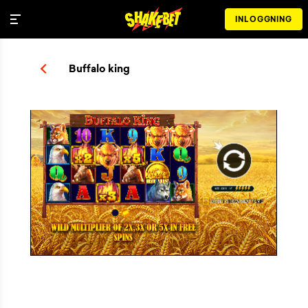
INLOGGNING
Buffalo king