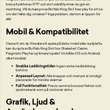
bonusfunktioner, RTP och slot volatility innan du gör en
insättning. Vill du bara prova Buffalo King Slot free play för att se
om det faller dig i smaken? Inga problem, demon är öppen för
alla!
Mobil & Kompatibilitet
Oavsett om du föredrar att spela på dator, mobil eller surfplatta
kan du njuta av Buffalo King Slot hos Shakebet Casino.
Pragmatic Play har optimerat spelet för både iOS och Android,
vilket innebär:
Snabba Laddningstider:
Ingen extra nedladdning
behövs.
Anpassad Layout:
Alla knappar och menyer är smidigt
placerade för mindre skärmar.
Full Funktionalitet:
Precis samma bonuseffekter och
spelmekanik som på stationär dator.
Grafik, Ljud &