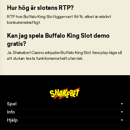
Hur hög är slotens RTP?
RTP hos Buffalo King Slot ligger runt 96 %, vilket är relativt
konkurrenskraftigt.
Kan jag spela Buffalo King Slot demo
gratis?
Ja, Shakebet Casino erbjuder Buffalo King Slot free play-läge så
att du kan testa funktionerna helt utan risk.
Spel
Info
Hjälp