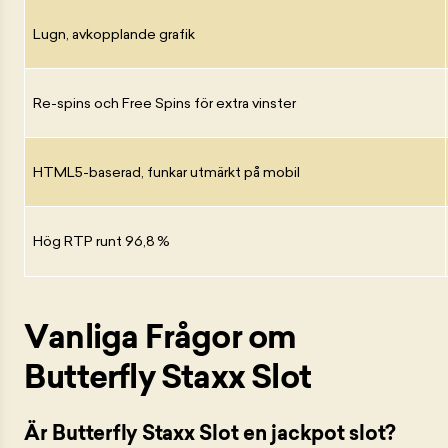
Lugn, avkopplande grafik
Re-spins och Free Spins för extra vinster
HTML5-baserad, funkar utmärkt på mobil
Hög RTP runt 96,8 %
Vanliga Frågor om
Butterfly Staxx Slot
Är Butterfly Staxx Slot en jackpot slot?