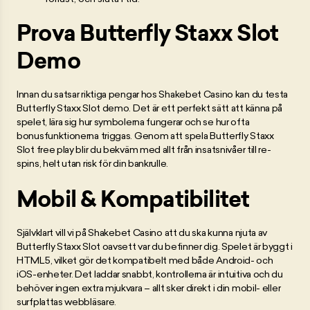
Prova Butterfly Staxx Slot
Demo
Innan du satsar riktiga pengar hos Shakebet Casino kan du testa
Butterfly Staxx Slot demo. Det är ett perfekt sätt att känna på
spelet, lära sig hur symbolerna fungerar och se hur ofta
bonusfunktionerna triggas. Genom att spela Butterfly Staxx
Slot free play blir du bekväm med allt från insatsnivåer till re-
spins, helt utan risk för din bankrulle.
Mobil & Kompatibilitet
Självklart vill vi på Shakebet Casino att du ska kunna njuta av
Butterfly Staxx Slot oavsett var du befinner dig. Spelet är byggt i
HTML5, vilket gör det kompatibelt med både Android- och
iOS-enheter. Det laddar snabbt, kontrollerna är intuitiva och du
behöver ingen extra mjukvara – allt sker direkt i din mobil- eller
surfplattas webbläsare.