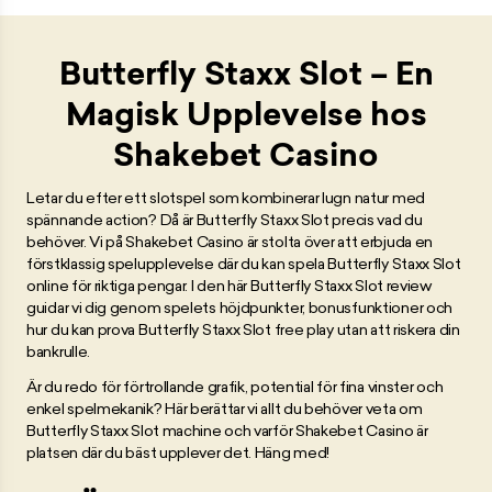
Butterfly Staxx Slot – En
Magisk Upplevelse hos
Shakebet Casino
Letar du efter ett slotspel som kombinerar lugn natur med
spännande action? Då är Butterfly Staxx Slot precis vad du
behöver. Vi på Shakebet Casino är stolta över att erbjuda en
förstklassig spelupplevelse där du kan spela Butterfly Staxx Slot
online för riktiga pengar. I den här Butterfly Staxx Slot review
guidar vi dig genom spelets höjdpunkter, bonusfunktioner och
hur du kan prova Butterfly Staxx Slot free play utan att riskera din
bankrulle.
Är du redo för förtrollande grafik, potential för fina vinster och
enkel spelmekanik? Här berättar vi allt du behöver veta om
Butterfly Staxx Slot machine och varför Shakebet Casino är
platsen där du bäst upplever det. Häng med!