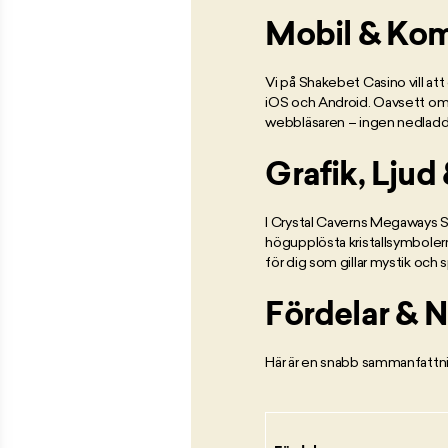
Mobil & Kom
Vi på Shakebet Casino vill at
iOS och Android. Oavsett om d
webbläsaren – ingen nedladdn
Grafik, Ljud
I Crystal Caverns Megaways Slo
högupplösta kristallsymbolern
för dig som gillar mystik och 
Fördelar & 
Här är en snabb sammanfattni