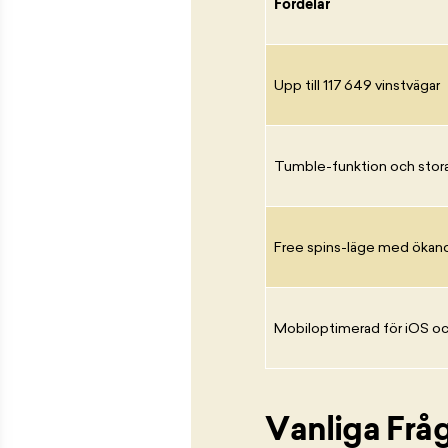
Fördelar
Upp till 117 649 vinstvägar
Tumble-funktion och stora
Free spins-läge med ökand
Mobiloptimerad för iOS o
Vanliga Frå