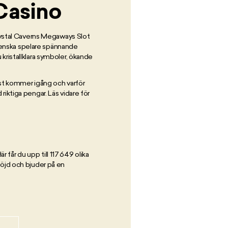
Casino
ystal Caverns Megaways Slot
 svenska spelare spännande
 kristallklara symboler, ökande
last kommer igång och varför
riktiga pengar. Läs vidare för
får du upp till 117 649 olika
höjd och bjuder på en