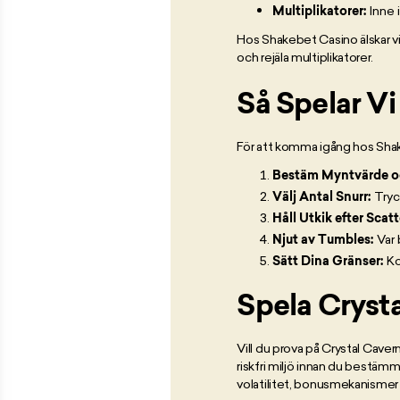
Multiplikatorer:
Inne i
Hos Shakebet Casino älskar 
och rejäla multiplikatorer.
Så Spelar V
För att komma igång hos Shak
Bestäm Myntvärde oc
Välj Antal Snurr:
Tryc
Håll Utkik efter Scatt
Njut av Tumbles:
Var 
Sätt Dina Gränser:
Ko
Spela Cryst
Vill du prova på Crystal Cave
riskfri miljö innan du bestämm
volatilitet, bonusmekanismer o