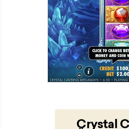
Crystal 