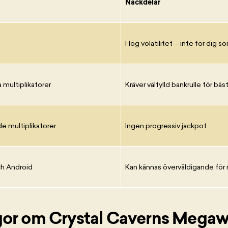
Nackdelar
Hög volatilitet – inte för dig so
 multiplikatorer
Kräver välfylld bankrulle för bä
e multiplikatorer
Ingen progressiv jackpot
ch Android
Kan kännas överväldigande för 
gor om Crystal Caverns Megaw