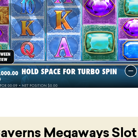
Caverns Megaways Slot