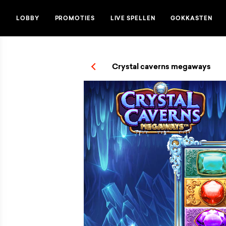
LOBBY
PROMOTIES
LIVE SPELLEN
GOKKASTEN
Crystal caverns megaways