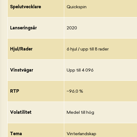
Spelutvecklare
Quickspin
Lanseringsår
2020
Hjul/Rader
6 hjul / upp till 8 rader
Vinstvägar
Upp till 4 096
RTP
~96,0 %
Volatilitet
Medel till hög
Tema
Vinterlandskap