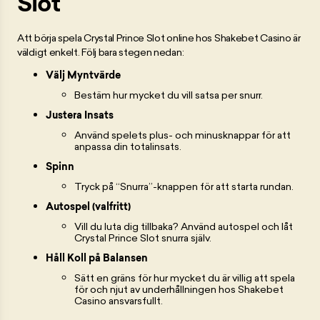
Slot
Att börja spela Crystal Prince Slot online hos Shakebet Casino är
väldigt enkelt. Följ bara stegen nedan:
Välj Myntvärde
Bestäm hur mycket du vill satsa per snurr.
Justera Insats
Använd spelets plus- och minusknappar för att
anpassa din totalinsats.
Spinn
Tryck på “Snurra”-knappen för att starta rundan.
Autospel (valfritt)
Vill du luta dig tillbaka? Använd autospel och låt
Crystal Prince Slot snurra själv.
Håll Koll på Balansen
Sätt en gräns för hur mycket du är villig att spela
för och njut av underhållningen hos Shakebet
Casino ansvarsfullt.