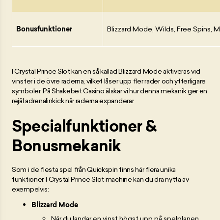
Bonusfunktioner
Blizzard Mode, Wilds, Free Spins, Mu
I Crystal Prince Slot kan en så kallad Blizzard Mode aktiveras vid
vinster i de övre raderna, vilket låser upp fler rader och ytterligare
symboler. På Shakebet Casino älskar vi hur denna mekanik ger en
rejäl adrenalinkick när raderna expanderar.
Specialfunktioner &
Bonusmekanik
Som i de flesta spel från Quickspin finns här flera unika
funktioner. I Crystal Prince Slot machine kan du dra nytta av
exempelvis:
Blizzard Mode
När du landar en vinst högst upp på spelplanen