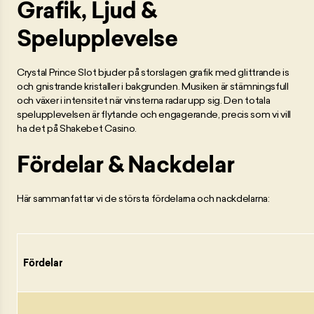
Grafik, Ljud &
Spelupplevelse
Crystal Prince Slot bjuder på storslagen grafik med glittrande is
och gnistrande kristaller i bakgrunden. Musiken är stämningsfull
och växer i intensitet när vinsterna radar upp sig. Den totala
spelupplevelsen är flytande och engagerande, precis som vi vill
ha det på Shakebet Casino.
Fördelar & Nackdelar
Här sammanfattar vi de största fördelarna och nackdelarna:
Fördelar