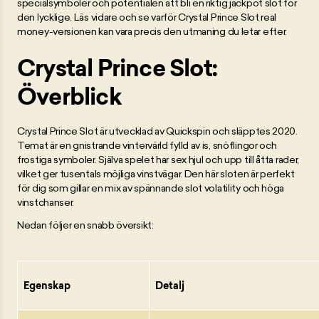
specialsymboler och potentialen att bli en riktig jackpot slot för
den lycklige. Läs vidare och se varför Crystal Prince Slot real
money-versionen kan vara precis den utmaning du letar efter.
Crystal Prince Slot:
Överblick
Crystal Prince Slot är utvecklad av Quickspin och släpptes 2020.
Temat är en gnistrande vintervärld fylld av is, snöflingor och
frostiga symboler. Själva spelet har sex hjul och upp till åtta rader,
vilket ger tusentals möjliga vinstvägar. Den här sloten är perfekt
för dig som gillar en mix av spännande slot volatility och höga
vinstchanser.
Nedan följer en snabb översikt:
Egenskap
Detalj