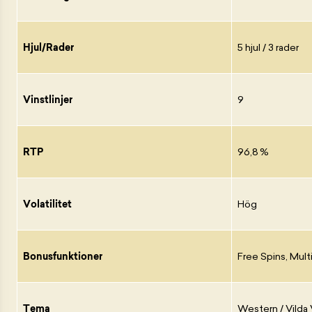
Hjul/Rader
5 hjul / 3 rader
Vinstlinjer
9
RTP
96,8 %
Volatilitet
Hög
Bonusfunktioner
Free Spins, Multi
Tema
Western / Vilda