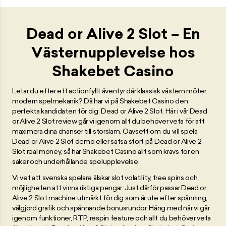
Dead or Alive 2 Slot – En
Västernupplevelse hos
Shakebet Casino
Letar du efter ett actionfyllt äventyr där klassisk västern möter
modern spelmekanik? Då har vi på Shakebet Casino den
perfekta kandidaten för dig: Dead or Alive 2 Slot. Här i vår Dead
or Alive 2 Slot review går vi igenom allt du behöver veta för att
maximera dina chanser till storslam. Oavsett om du vill spela
Dead or Alive 2 Slot demo eller satsa stort på Dead or Alive 2
Slot real money, så har Shakebet Casino allt som krävs för en
säker och underhållande spelupplevelse.
Vi vet att svenska spelare älskar slot volatility, free spins och
möjligheten att vinna riktiga pengar. Just därför passar Dead or
Alive 2 Slot machine utmärkt för dig som är ute efter spänning,
välgjord grafik och spännande bonusrundor. Häng med när vi går
igenom funktioner, RTP, respin feature och allt du behöver veta