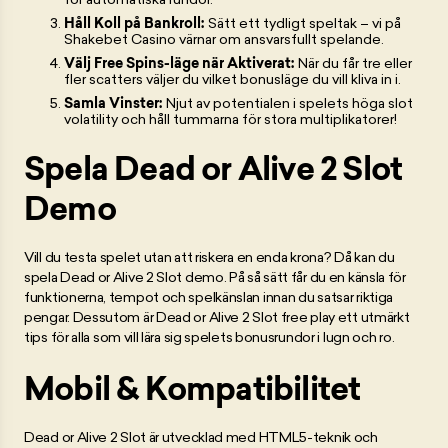
Håll Koll på Bankroll:
Sätt ett tydligt speltak – vi på
Shakebet Casino värnar om ansvarsfullt spelande.
Välj Free Spins-läge när Aktiverat:
När du får tre eller
fler scatters väljer du vilket bonusläge du vill kliva in i.
Samla Vinster:
Njut av potentialen i spelets höga slot
volatility och håll tummarna för stora multiplikatorer!
Spela Dead or Alive 2 Slot
Demo
Vill du testa spelet utan att riskera en enda krona? Då kan du
spela Dead or Alive 2 Slot demo. På så sätt får du en känsla för
funktionerna, tempot och spelkänslan innan du satsar riktiga
pengar. Dessutom är Dead or Alive 2 Slot free play ett utmärkt
tips för alla som vill lära sig spelets bonusrundor i lugn och ro.
Mobil & Kompatibilitet
Dead or Alive 2 Slot är utvecklad med HTML5-teknik och