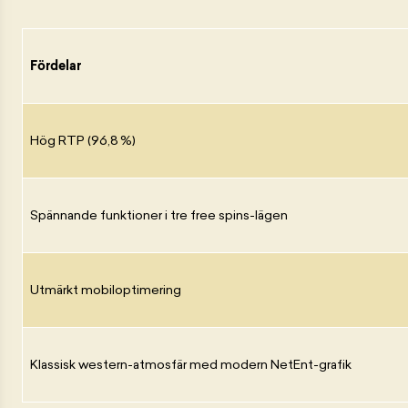
Fördelar
Hög RTP (96,8 %)
Spännande funktioner i tre free spins-lägen
Utmärkt mobiloptimering
Klassisk western-atmosfär med modern NetEnt-grafik