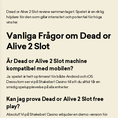
Dead or Alive 2 Slot review sammantaget: Spelet är en riktig
höjdare för den som gillar intensitet och potential för höga
vinster.
Vanliga Frågor om Dead or
Alive 2 Slot
Är Dead or Alive 2 Slot machine
kompatibel med mobilen?
Ja, spelet är helt optimerat för både Android och iOS.
Dessutom ser vi på Shakebet Casino till att du alltid får en
smidig spelupplevelse på alla enheter.
Kan jag prova Dead or Alive 2 Slot free
play?
Absolut! Vi på Shakebet Casino erbjuder en demo-version för