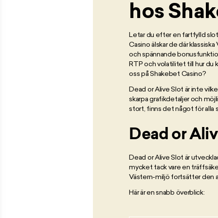
hos Shak
Letar du efter en fartfylld sl
Casino älskar de där klassisk
och spännande bonusfunktioner
RTP och volatilitet till hur d
oss på Shakebet Casino?
Dead or Alive Slot är inte v
skarpa grafikdetaljer och möjl
stort, finns det något för alla
Dead or Aliv
Dead or Alive Slot är utveckla
mycket tack vare en träffsäke
Västern-miljö fortsätter den at
Här är en snabb överblick: