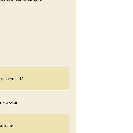
kan kännas få
e vid otur
kpottar