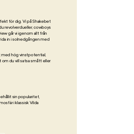
rfekt för dig. Vi på Shakebet
 du revolverdueller, cowboys
ew går vi igenom allt från
t rida in i solnedgången med
t med hög vinstpotential,
 om du vill satsa smått eller
hållit sin popularitet,
osfär i klassisk Vilda