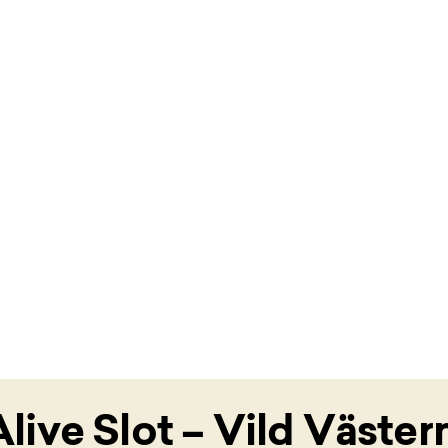
live Slot – Vild Väster