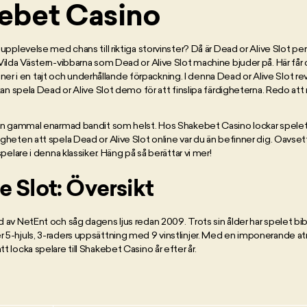
ebet Casino
otupplevelse med chans till riktiga storvinster? Då är Dead or Alive Slot pe
a Vilda Västern-vibbarna som Dead or Alive Slot machine bjuder på. Här får
 i en tajt och underhållande förpackning. I denna Dead or Alive Slot revi
u kan spela Dead or Alive Slot demo för att finslipa färdigheterna. Redo at
ilken gammal enarmad bandit som helst. Hos Shakebet Casino lockar spele
igheten att spela Dead or Alive Slot online var du än befinner dig. Oavsett
 spelare i denna klassiker. Häng på så berättar vi mer!
e Slot: Översikt
d av NetEnt och såg dagens ljus redan 2009. Trots sin ålder har spelet bibe
r 5-hjuls, 3-raders uppsättning med 9 vinstlinjer. Med en imponerande atm
t locka spelare till Shakebet Casino år efter år.