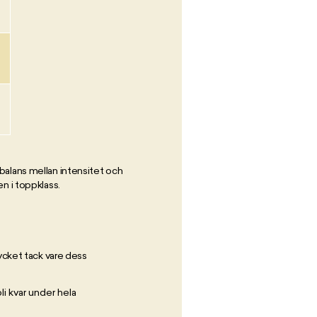
 balans mellan intensitet och
en i toppklass.
mycket tack vare dess
li kvar under hela