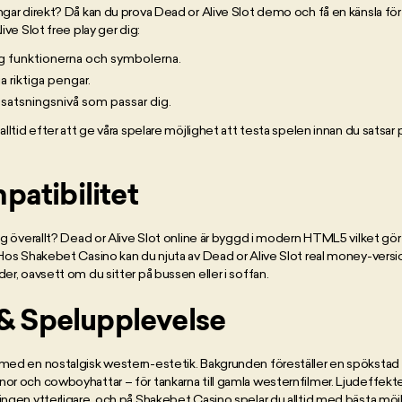
gar direkt? Då kan du prova Dead or Alive Slot demo och få en känsla för s
ive Slot free play ger dig:
ig funktionerna och symbolerna.
a riktiga pengar.
 satsningsnivå som passar dig.
lltid efter att ge våra spelare möjlighet att testa spelen innan du satsar p
patibilitet
dig överallt? Dead or Alive Slot online är byggd i modern HTML5 vilket 
. Hos Shakebet Casino kan du njuta av Dead or Alive Slot real money-ve
er, oavsett om du sitter på bussen eller i soffan.
 & Spelupplevelse
 med en nostalgisk western-estetik. Bakgrunden föreställer en spöksta
or och cowboyhattar – för tankarna till gamla westernfilmer. Ljudeffekte
ngen ytterligare, och på Shakebet Casino spelar du alltid med bästa möjlig