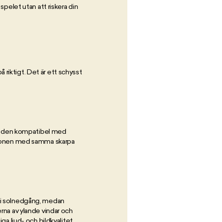
pelet utan att riskera din
å riktigt. Det är ett schysst
gör den kompatibel med
rsionen med samma skarpa
d i solnedgång, medan
rna av ylande vindar och
a ljud- och bildkvalitet.