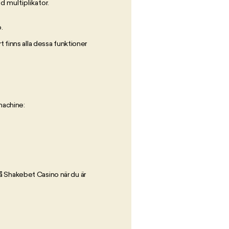
d multiplikator.
o.
t finns alla dessa funktioner
 machine:
å Shakebet Casino när du är