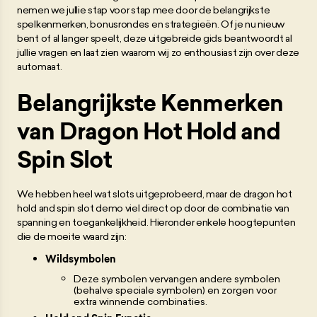
nemen we jullie stap voor stap mee door de belangrijkste
spelkenmerken, bonusrondes en strategieën. Of je nu nieuw
bent of al langer speelt, deze uitgebreide gids beantwoordt al
jullie vragen en laat zien waarom wij zo enthousiast zijn over deze
automaat.
Belangrijkste Kenmerken
van Dragon Hot Hold and
Spin Slot
We hebben heel wat slots uitgeprobeerd, maar de dragon hot
hold and spin slot demo viel direct op door de combinatie van
spanning en toegankelijkheid. Hieronder enkele hoogtepunten
die de moeite waard zijn:
Wildsymbolen
Deze symbolen vervangen andere symbolen
(behalve speciale symbolen) en zorgen voor
extra winnende combinaties.