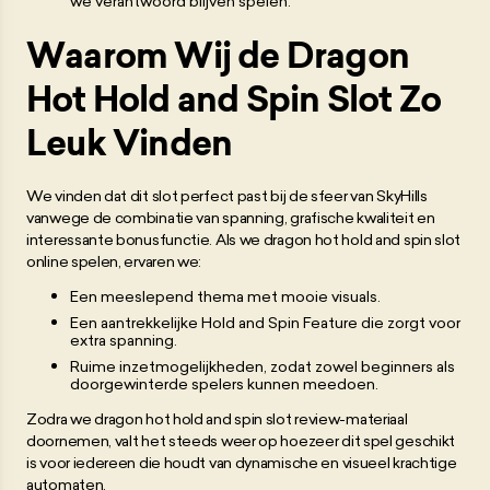
we verantwoord blijven spelen.
Waarom Wij de Dragon
Hot Hold and Spin Slot Zo
Leuk Vinden
We vinden dat dit slot perfect past bij de sfeer van SkyHills
vanwege de combinatie van spanning, grafische kwaliteit en
interessante bonusfunctie. Als we dragon hot hold and spin slot
online spelen, ervaren we:
Een meeslepend thema met mooie visuals.
Een aantrekkelijke Hold and Spin Feature die zorgt voor
extra spanning.
Ruime inzetmogelijkheden, zodat zowel beginners als
doorgewinterde spelers kunnen meedoen.
Zodra we dragon hot hold and spin slot review-materiaal
doornemen, valt het steeds weer op hoezeer dit spel geschikt
is voor iedereen die houdt van dynamische en visueel krachtige
automaten.