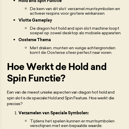
Hold and Spin Functie
De kern van dit slot: verzamel muntsymbolen en
activeer respins voor grotere winkansen.
Vlotte Gameplay
De dragon hot hold and spin slot machine loopt
soepel op zowel desktop als mobiele apparaten.
Oosterse Thema
Met draken, munten en vurige achtergronden
komt de Oosterse sfeer perfect naar voren.
Hoe Werkt de Hold and
Spin Functie?
Een van de meest unieke aspecten van dragon hot hold and
spin slot is de speciale Hold and Spin Feature. Hoe werkt die
precies?
Verzamelen van Speciale Symbolen:
Tijdens het spelen kunnen er muntsymbolen
verschijnen met een bepaalde waarde.