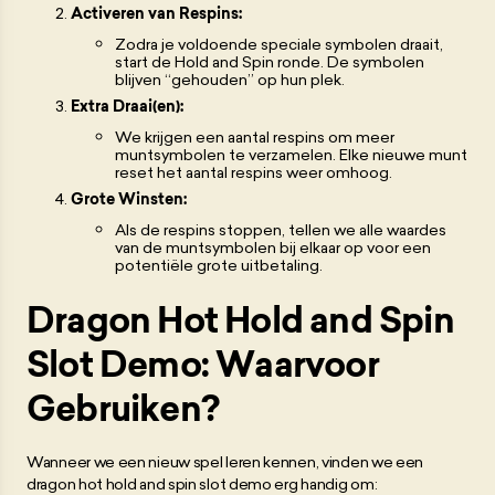
Activeren van Respins:
Zodra je voldoende speciale symbolen draait,
start de Hold and Spin ronde. De symbolen
blijven “gehouden” op hun plek.
Extra Draai(en):
We krijgen een aantal respins om meer
muntsymbolen te verzamelen. Elke nieuwe munt
reset het aantal respins weer omhoog.
Grote Winsten:
Als de respins stoppen, tellen we alle waardes
van de muntsymbolen bij elkaar op voor een
potentiële grote uitbetaling.
Dragon Hot Hold and Spin
Slot Demo: Waarvoor
Gebruiken?
Wanneer we een nieuw spel leren kennen, vinden we een
dragon hot hold and spin slot demo erg handig om: