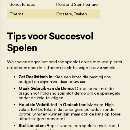
Bonusfunctie
Hold and Spin Feature
Thema
Oosters, Draken
Tips voor Succesvol
Spelen
We spelen dragon hot hold and spin slot online met veel plezier
en hebben door de tijd heen enkele handige tips verzameld:
Zet Realistisch In:
Kies een inzet die past bij ons
budget en blijven we daar trouw aan.
Maak Gebruik van de Demo:
Oefen eerst met de
dragon hot hold and spin slot demo om de spelregels
onder de knie te krijgen.
Houd de Volatiliteit in Gedachten:
Medium-High
volatiliteit betekent dat er langere periodes zonder
(grote) winsten kunnen zijn, maar ook de kans op forse
uitbetalingen toeneemt.
Stel Limieten:
Bepaal vooraf een spelerslimiet, zodat