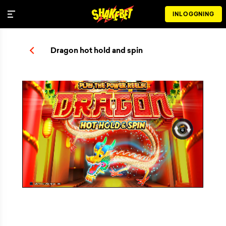
INLOGGNING
Dragon hot hold and spin