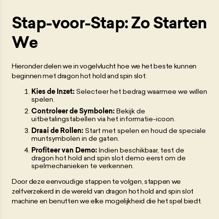
Stap-voor-Stap: Zo Starten
We
Hieronder delen we in vogelvlucht hoe we het beste kunnen
beginnen met dragon hot hold and spin slot:
Kies de Inzet:
Selecteer het bedrag waarmee we willen
spelen.
Controleer de Symbolen:
Bekijk de
uitbetalingstabellen via het informatie-icoon.
Draai de Rollen:
Start met spelen en houd de speciale
muntsymbolen in de gaten.
Profiteer van Demo:
Indien beschikbaar, test de
dragon hot hold and spin slot demo eerst om de
spelmechanieken te verkennen.
Door deze eenvoudige stappen te volgen, stappen we
zelfverzekerd in de wereld van dragon hot hold and spin slot
machine en benutten we elke mogelijkheid die het spel biedt.