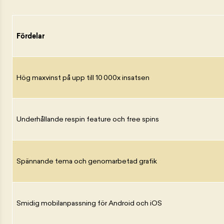
Fördelar
Hög maxvinst på upp till 10 000x insatsen
Underhållande respin feature och free spins
Spännande tema och genomarbetad grafik
Smidig mobilanpassning för Android och iOS