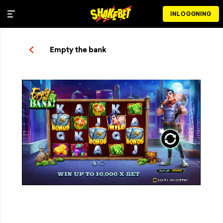
INLOGGNING
Empty the bank