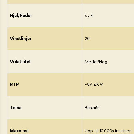
Hjul/Rader
5 / 4
Vinstlinjer
20
Volatilitet
Medel/Hög
RTP
~96,48 %
Tema
Bankrån
Maxvinst
Upp till 10 000x insatsen