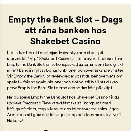
Empty the Bank Slot – Dags
att råna banken hos
Shakebet Casino
Letar du efter ett pulshöjande äventyr med chans på
storvinster? Vi på Shakebet Casino är stolta över att presentera
Empty the Bank Slot, en actionspäckad automat som tar dig rakt
in i ett bankrån fyllt av bonusfunktioner och överraskande vinster.
Vår Empty the Bank Slot review reder ut allt du behöver veta om
spelet – från specialfunktioner och slot volatility till hur du kan
prova Empty the Bank Slot demo och sedan köra på riktigt.
När du spelar Empty the Bank Slot hos Shakebet Casino får du
uppleva Pragmatic Plays karaktäristiska stil, komplett med
häftiga effekter, respin feature och intensiva free spins-lägen.
Är du redo att göra en storslagen kupp och tömma bankvalvet?
Nu kör vi!