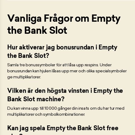
Vanliga Frågor om Empty
the Bank Slot
Hur aktiverar jag bonusrundan i Empty
the Bank Slot?
Samla tre bonussymboler för att låsa upp respins. Under
bonusrundan kan hjulen låsas upp mer och olika specialsymboler
ge multiplikatorer.
Vilken är den högsta vinsten i Empty the
Bank Slot machine?
Du kan vinna upp till 10 000 gånger din insats om du har tur med
multiplikatorer och symbolkombinationer.
Kan jag spela Empty the Bank Slot free