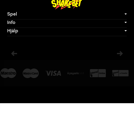
Spel
Info
Hjälp