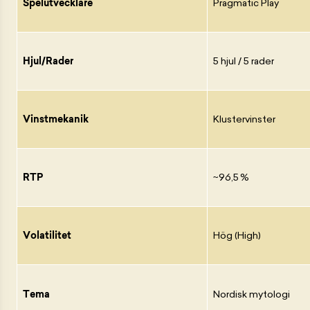
Spelutvecklare
Pragmatic Play
Hjul/Rader
5 hjul / 5 rader
Vinstmekanik
Klustervinster
RTP
~96,5 %
Volatilitet
Hög (High)
Tema
Nordisk mytologi