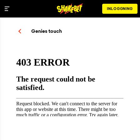
INLOGGNING
Genies touch