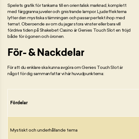
Spelets grafik för tankarna till en orientalisk marknad, komplett
med färggranna juveler och gnistrande lampor. Ljudeffekterna
lyfter den mystiska stämningen och passar perfekt ihop med
temat. Oberoende av om du jagar stora vinster eller bara vill
fördriva tiden på Shakebet Casino är Genies Touch Slot en fröjd
både för ögonen och öronen.
För- & Nackdelar
För att du enklare ska kunna avgöra om Genies Touch Slot är
något för dig sammanfattar vi här huvudpunkterna:
Fördelar
Mystiskt och underhållande tema