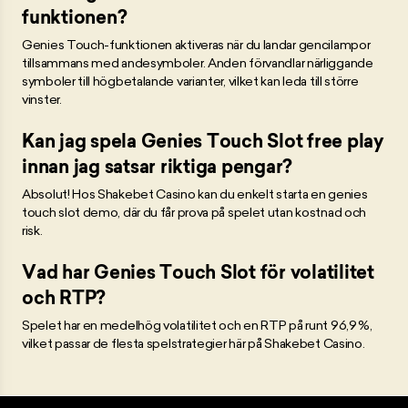
funktionen?
Genies Touch-funktionen aktiveras när du landar gencilampor
tillsammans med andesymboler. Anden förvandlar närliggande
symboler till högbetalande varianter, vilket kan leda till större
vinster.
Kan jag spela Genies Touch Slot free play
innan jag satsar riktiga pengar?
Absolut! Hos Shakebet Casino kan du enkelt starta en genies
touch slot demo, där du får prova på spelet utan kostnad och
risk.
Vad har Genies Touch Slot för volatilitet
och RTP?
Spelet har en medelhög volatilitet och en RTP på runt 96,9 %,
vilket passar de flesta spelstrategier här på Shakebet Casino.