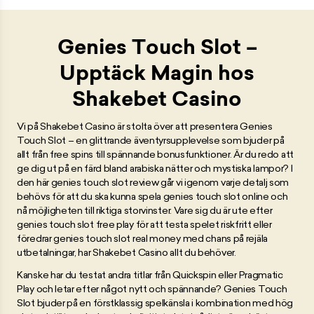
Genies Touch Slot –
Upptäck Magin hos
Shakebet Casino
Vi på Shakebet Casino är stolta över att presentera Genies
Touch Slot – en glittrande äventyrsupplevelse som bjuder på
allt från free spins till spännande bonusfunktioner. Är du redo att
ge dig ut på en färd bland arabiska nätter och mystiska lampor? I
den här genies touch slot review går vi igenom varje detalj som
behövs för att du ska kunna spela genies touch slot online och
nå möjligheten till riktiga storvinster. Vare sig du är ute efter
genies touch slot free play för att testa spelet riskfritt eller
föredrar genies touch slot real money med chans på rejäla
utbetalningar, har Shakebet Casino allt du behöver.
Kanske har du testat andra titlar från Quickspin eller Pragmatic
Play och letar efter något nytt och spännande? Genies Touch
Slot bjuder på en förstklassig spelkänsla i kombination med hög