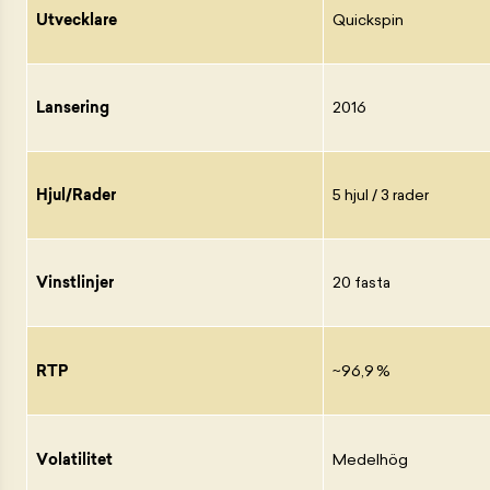
Utvecklare
Quickspin
Lansering
2016
Hjul/Rader
5 hjul / 3 rader
Vinstlinjer
20 fasta
RTP
~96,9 %
Volatilitet
Medelhög