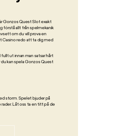
 är Gonzos Quest Slot exakt
 förstå allt från spelmekanik
avsett om du vill prova en
 Casino redo att ta dig med
fullt ut innan man satsar hårt
hur du kan spela Gonzos Quest
ed storm. Spelet bjuder på
rader. Låt oss ta en titt på de