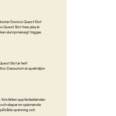
 testar Gonzos Quest Slot
s Quest Slot free play är
a kan slumpmässigt triggas.
Quest Slot är helt
attor. Dessutom är spelmiljön
 förstärker upptäckarkänslan.
ts och skapar en spännande
 på både spänning och