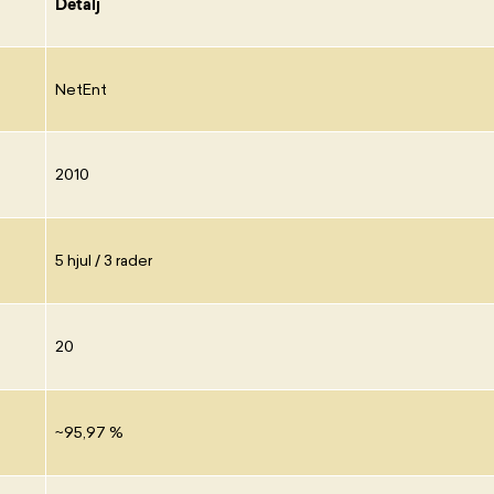
Detalj
NetEnt
2010
5 hjul / 3 rader
20
~95,97 %