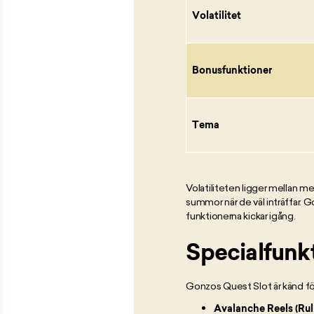
Volatilitet
Bonusfunktioner
Tema
Volatiliteten ligger mellan m
summor när de väl inträffar. G
funktionerna kickar igång.
Specialfunk
Gonzos Quest Slot är känd för
Avalanche Reels (Rul