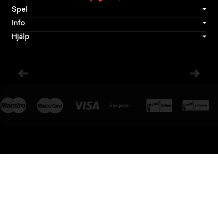
Spel
Info
Hjälp