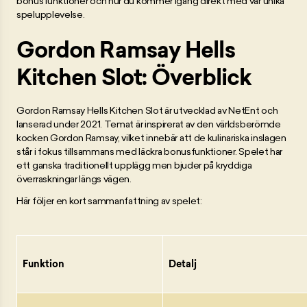
bonusfunktioner och hur du kommer igång direkt med vår unika
spelupplevelse.
Gordon Ramsay Hells
Kitchen Slot: Överblick
Gordon Ramsay Hells Kitchen Slot är utvecklad av NetEnt och
lanserad under 2021. Temat är inspirerat av den världsberömde
kocken Gordon Ramsay, vilket innebär att de kulinariska inslagen
står i fokus tillsammans med läckra bonusfunktioner. Spelet har
ett ganska traditionellt upplägg men bjuder på kryddiga
överraskningar längs vägen.
Här följer en kort sammanfattning av spelet:
Funktion
Detalj