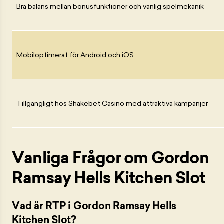
Bra balans mellan bonusfunktioner och vanlig spelmekanik
Mobiloptimerat för Android och iOS
Tillgängligt hos Shakebet Casino med attraktiva kampanjer
Vanliga Frågor om Gordon
Ramsay Hells Kitchen Slot
Vad är RTP i Gordon Ramsay Hells
Kitchen Slot?