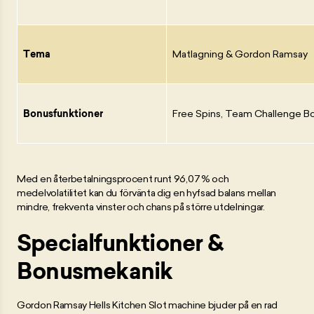
Tema
Matlagning & Gordon Ramsay
Bonusfunktioner
Free Spins, Team Challenge Bon
Med en återbetalningsprocent runt 96,07 % och
medelvolatilitet kan du förvänta dig en hyfsad balans mellan
mindre, frekventa vinster och chans på större utdelningar.
Specialfunktioner &
Bonusmekanik
Gordon Ramsay Hells Kitchen Slot machine bjuder på en rad