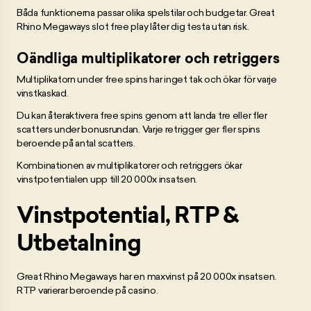
Båda funktionerna passar olika spelstilar och budgetar. Great
Rhino Megaways slot free play låter dig testa utan risk.
Oändliga multiplikatorer och retriggers
Multiplikatorn under free spins har inget tak och ökar för varje
vinstkaskad.
Du kan återaktivera free spins genom att landa tre eller fler
scatters under bonusrundan. Varje retrigger ger fler spins
beroende på antal scatters.
Kombinationen av multiplikatorer och retriggers ökar
vinstpotentialen upp till 20 000x insatsen.
Vinstpotential, RTP &
Utbetalning
Great Rhino Megaways har en maxvinst på 20 000x insatsen.
RTP varierar beroende på casino.