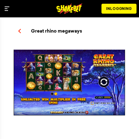
INLOGGNING
Great rhino megaways