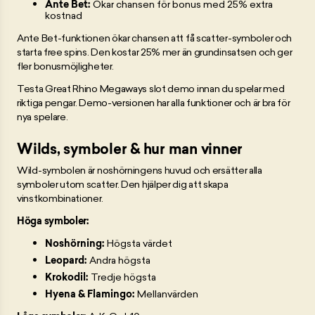
Ante Bet:
Ökar chansen för bonus med 25% extra
kostnad
Ante Bet-funktionen ökar chansen att få scatter-symboler och
starta free spins. Den kostar 25% mer än grundinsatsen och ger
fler bonusmöjligheter.
Testa Great Rhino Megaways slot demo innan du spelar med
riktiga pengar. Demo-versionen har alla funktioner och är bra för
nya spelare.
Wilds, symboler & hur man vinner
Wild-symbolen är noshörningens huvud och ersätter alla
symboler utom scatter. Den hjälper dig att skapa
vinstkombinationer.
Höga symboler:
Noshörning:
Högsta värdet
Leopard:
Andra högsta
Krokodil:
Tredje högsta
Hyena & Flamingo:
Mellanvärden