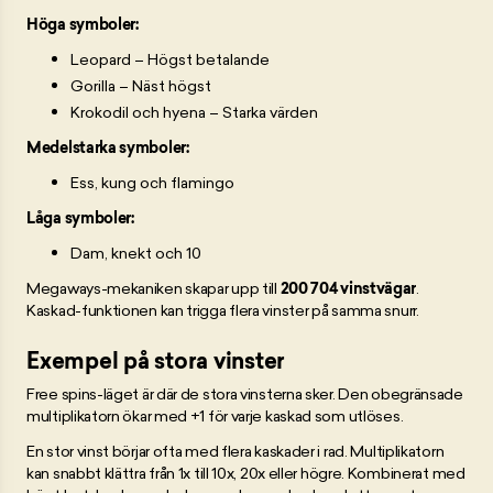
Höga symboler:
Leopard – Högst betalande
Gorilla – Näst högst
Krokodil och hyena – Starka värden
Medelstarka symboler:
Ess, kung och flamingo
Låga symboler:
Dam, knekt och 10
Megaways-mekaniken skapar upp till
200 704 vinstvägar
.
Kaskad-funktionen kan trigga flera vinster på samma snurr.
Exempel på stora vinster
Free spins-läget är där de stora vinsterna sker. Den obegränsade
multiplikatorn ökar med +1 för varje kaskad som utlöses.
En stor vinst börjar ofta med flera kaskader i rad. Multiplikatorn
kan snabbt klättra från 1x till 10x, 20x eller högre. Kombinerat med