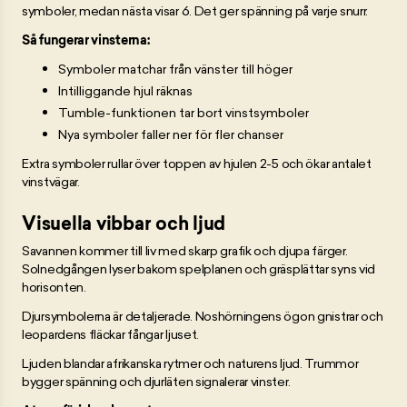
symboler, medan nästa visar 6. Det ger spänning på varje snurr.
Så fungerar vinsterna:
Symboler matchar från vänster till höger
Intilliggande hjul räknas
Tumble-funktionen tar bort vinstsymboler
Nya symboler faller ner för fler chanser
Extra symboler rullar över toppen av hjulen 2-5 och ökar antalet
vinstvägar.
Visuella vibbar och ljud
Savannen kommer till liv med skarp grafik och djupa färger.
Solnedgången lyser bakom spelplanen och gräsplättar syns vid
horisonten.
Djursymbolerna är detaljerade. Noshörningens ögon gnistrar och
leopardens fläckar fångar ljuset.
Ljuden blandar afrikanska rytmer och naturens ljud. Trummor
bygger spänning och djurläten signalerar vinster.