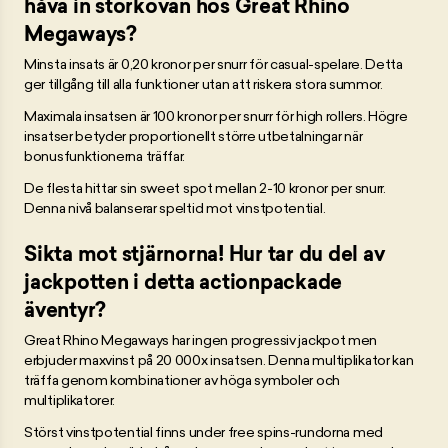
håva in storkovan hos Great Rhino
Megaways?
Minsta insats är 0,20 kronor per snurr för casual-spelare. Detta
ger tillgång till alla funktioner utan att riskera stora summor.
Maximala insatsen är 100 kronor per snurr för high rollers. Högre
insatser betyder proportionellt större utbetalningar när
bonusfunktionerna träffar.
De flesta hittar sin sweet spot mellan 2-10 kronor per snurr.
Denna nivå balanserar speltid mot vinstpotential.
Sikta mot stjärnorna! Hur tar du del av
jackpotten i detta actionpackade
äventyr?
Great Rhino Megaways har ingen progressiv jackpot men
erbjuder maxvinst på 20 000x insatsen. Denna multiplikator kan
träffa genom kombinationer av höga symboler och
multiplikatorer.
Störst vinstpotential finns under free spins-rundorna med