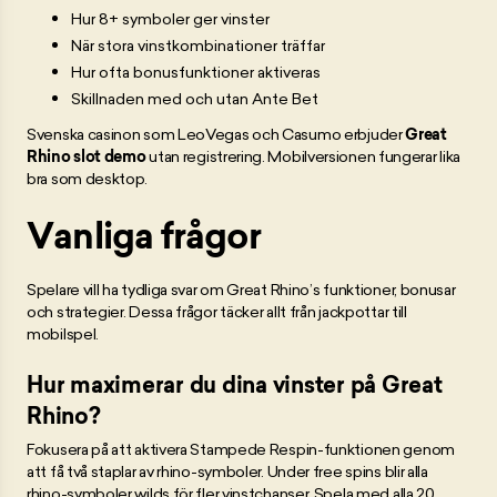
Hur 8+ symboler ger vinster
När stora vinstkombinationer träffar
Hur ofta bonusfunktioner aktiveras
Skillnaden med och utan Ante Bet
Svenska casinon som LeoVegas och Casumo erbjuder
Great
Rhino slot demo
utan registrering. Mobilversionen fungerar lika
bra som desktop.
Vanliga frågor
Spelare vill ha tydliga svar om Great Rhino’s funktioner, bonusar
och strategier. Dessa frågor täcker allt från jackpottar till
mobilspel.
Hur maximerar du dina vinster på Great
Rhino?
Fokusera på att aktivera Stampede Respin-funktionen genom
att få två staplar av rhino-symboler. Under free spins blir alla
rhino-symboler wilds för fler vinstchanser. Spela med alla 20