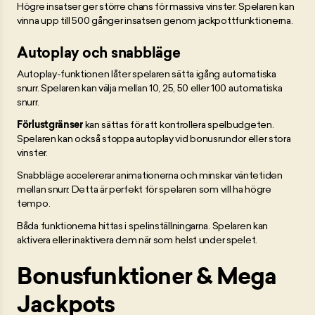
Högre insatser ger större chans för massiva vinster. Spelaren kan
vinna upp till 500 gånger insatsen genom jackpottfunktionerna.
Autoplay och snabbläge
Autoplay-funktionen låter spelaren sätta igång automatiska
snurr. Spelaren kan välja mellan 10, 25, 50 eller 100 automatiska
snurr.
Förlustgränser
kan sättas för att kontrollera spelbudgeten.
Spelaren kan också stoppa autoplay vid bonusrundor eller stora
vinster.
Snabbläge accelererar animationerna och minskar väntetiden
mellan snurr. Detta är perfekt för spelaren som vill ha högre
tempo.
Båda funktionerna hittas i spelinställningarna. Spelaren kan
aktivera eller inaktivera dem när som helst under spelet.
Bonusfunktioner & Mega
Jackpots