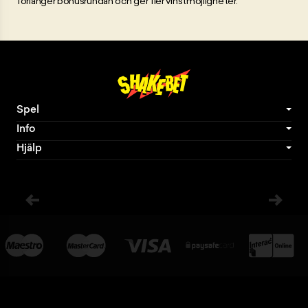
förlänger bonusrundan och ger fler vinstmöjligheter.
Spel
Info
Hjälp