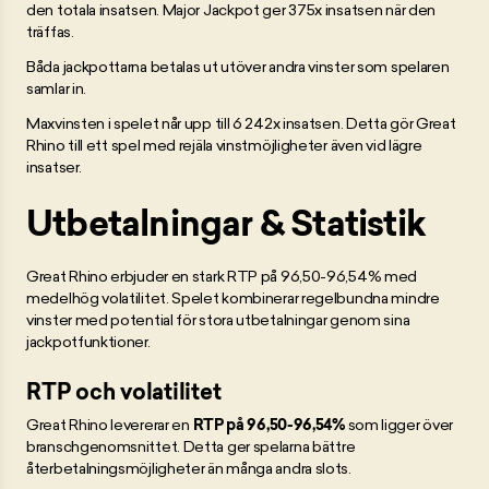
den totala insatsen. Major Jackpot ger 375x insatsen när den
träffas.
Båda jackpottarna betalas ut utöver andra vinster som spelaren
samlar in.
Maxvinsten i spelet når upp till 6 242x insatsen. Detta gör Great
Rhino till ett spel med rejäla vinstmöjligheter även vid lägre
insatser.
Utbetalningar & Statistik
Great Rhino erbjuder en stark RTP på 96,50-96,54% med
medelhög volatilitet. Spelet kombinerar regelbundna mindre
vinster med potential för stora utbetalningar genom sina
jackpotfunktioner.
RTP och volatilitet
Great Rhino levererar en
RTP på 96,50-96,54%
som ligger över
branschgenomsnittet. Detta ger spelarna bättre
återbetalningsmöjligheter än många andra slots.