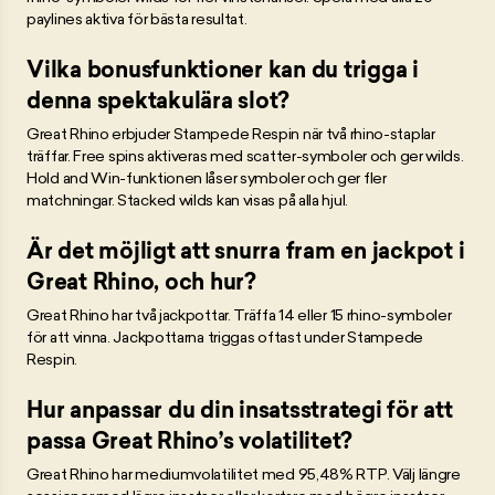
paylines aktiva för bästa resultat.
Vilka bonusfunktioner kan du trigga i
denna spektakulära slot?
Great Rhino erbjuder Stampede Respin när två rhino-staplar
träffar. Free spins aktiveras med scatter-symboler och ger wilds.
Hold and Win-funktionen låser symboler och ger fler
matchningar. Stacked wilds kan visas på alla hjul.
Är det möjligt att snurra fram en jackpot i
Great Rhino, och hur?
Great Rhino har två jackpottar. Träffa 14 eller 15 rhino-symboler
för att vinna. Jackpottarna triggas oftast under Stampede
Respin.
Hur anpassar du din insatsstrategi för att
passa Great Rhino’s volatilitet?
Great Rhino har mediumvolatilitet med 95,48% RTP. Välj längre