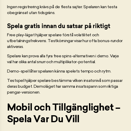
Ingen registrering krävs på de flesta sajter. Spelaren kan testa
obegränsat utan tidsgräns.
Spela gratis innan du satsar på riktigt
Free play-läget hjälper spelare förstå volatilitet och
utbetalningsfrekvens. Testkörningar visar hur ofta bonus-rundor
aktiveras.
Spelare kan prova alla fyra free spins-alternativen i demo. Varje
val har olika antal snurr och multiplikator-potential.
Demo-spel låter spelaren känna spelets tempo och rytm.
Testspel hjälper spelare bestämma vilken insatsnivå som passar
deras budget. Demoläget har samma insatsspann som riktiga
pengar-versionen.
Mobil och Tillgänglighet –
Spela Var Du Vill