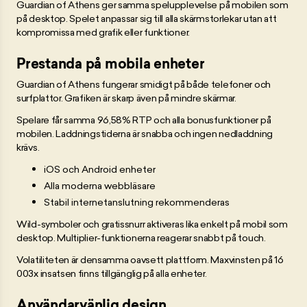
Guardian of Athens ger samma spelupplevelse på mobilen som
på desktop. Spelet anpassar sig till alla skärmstorlekar utan att
kompromissa med grafik eller funktioner.
Prestanda på mobila enheter
Guardian of Athens fungerar smidigt på både telefoner och
surfplattor. Grafiken är skarp även på mindre skärmar.
Spelare får samma 96,58% RTP och alla bonusfunktioner på
mobilen. Laddningstiderna är snabba och ingen nedladdning
krävs.
iOS och Android enheter
Alla moderna webbläsare
Stabil internetanslutning rekommenderas
Wild-symboler och gratissnurr aktiveras lika enkelt på mobil som
desktop. Multiplier-funktionerna reagerar snabbt på touch.
Volatiliteten är densamma oavsett plattform. Maxvinsten på 16
003x insatsen finns tillgänglig på alla enheter.
Användarvänlig design