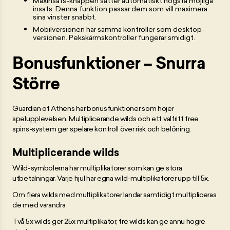
Maxinsats-knappen sätter automatiskt högsta möjliga
insats. Denna funktion passar dem som vill maximera
sina vinster snabbt.
Mobilversionen har samma kontroller som desktop-
versionen. Pekskärmskontroller fungerar smidigt.
Bonusfunktioner – Snurra
Större
Guardian of Athens har bonusfunktioner som höjer
spelupplevelsen. Multiplicerande wilds och ett valfritt free
spins-system ger spelare kontroll över risk och belöning.
Multiplicerande wilds
Wild-symbolerna har multiplikatorer som kan ge stora
utbetalningar. Varje hjul har egna wild-multiplikatorer upp till 5x.
Om flera wilds med multiplikatorer landar samtidigt multipliceras
de med varandra.
Två 5x wilds ger 25x multiplikator, tre wilds kan ge ännu högre