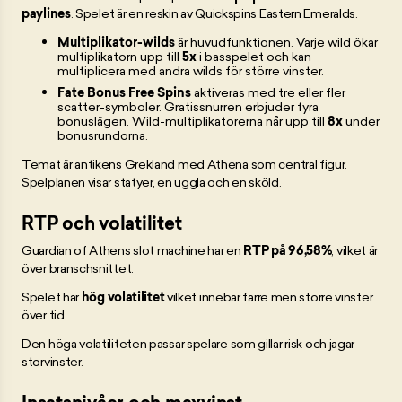
paylines
. Spelet är en reskin av Quickspins Eastern Emeralds.
Multiplikator-wilds
är huvudfunktionen. Varje wild ökar
multiplikatorn upp till
5x
i basspelet och kan
multiplicera med andra wilds för större vinster.
Fate Bonus Free Spins
aktiveras med tre eller fler
scatter-symboler. Gratissnurren erbjuder fyra
bonuslägen. Wild-multiplikatorerna når upp till
8x
under
bonusrundorna.
Temat är antikens Grekland med Athena som central figur.
Spelplanen visar statyer, en uggla och en sköld.
RTP och volatilitet
Guardian of Athens slot machine har en
RTP på 96,58%
, vilket är
över branschsnittet.
Spelet har
hög volatilitet
vilket innebär färre men större vinster
över tid.
Den höga volatiliteten passar spelare som gillar risk och jagar
storvinster.