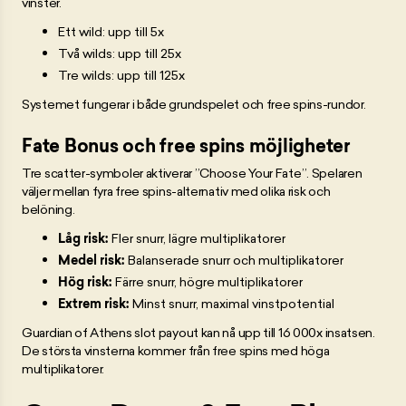
vinster.
Ett wild: upp till 5x
Två wilds: upp till 25x
Tre wilds: upp till 125x
Systemet fungerar i både grundspelet och free spins-rundor.
Fate Bonus och free spins möjligheter
Tre scatter-symboler aktiverar ”Choose Your Fate”. Spelaren
väljer mellan fyra free spins-alternativ med olika risk och
belöning.
Låg risk:
Fler snurr, lägre multiplikatorer
Medel risk:
Balanserade snurr och multiplikatorer
Hög risk:
Färre snurr, högre multiplikatorer
Extrem risk:
Minst snurr, maximal vinstpotential
Guardian of Athens slot payout kan nå upp till 16 000x insatsen.
De största vinsterna kommer från free spins med höga
multiplikatorer.