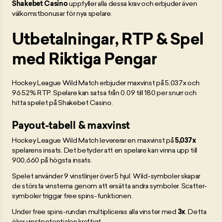
Shakebet Casino
uppfyller alla dessa krav och erbjuder även
välkomstbonusar för nya spelare.
Utbetalningar, RTP & Spel
med Riktiga Pengar
Hockey League Wild Match erbjuder maxvinst på 5,037x och
96.52% RTP. Spelare kan satsa från 0.09 till 180 per snurr och
hitta spelet på Shakebet Casino.
Payout-tabell & maxvinst
Hockey League Wild Match levererar en maxvinst på
5,037x
spelarens insats. Det betyder att en spelare kan vinna upp till
900,660 på högsta insats.
Spelet använder 9 vinstlinjer över 5 hjul. Wild-symboler skapar
de största vinsterna genom att ersätta andra symboler. Scatter-
symboler triggar free spins-funktionen.
Under free spins-rundan multipliceras alla vinster med
3x
. Detta
ökar vinstpotentialen kraftigt.