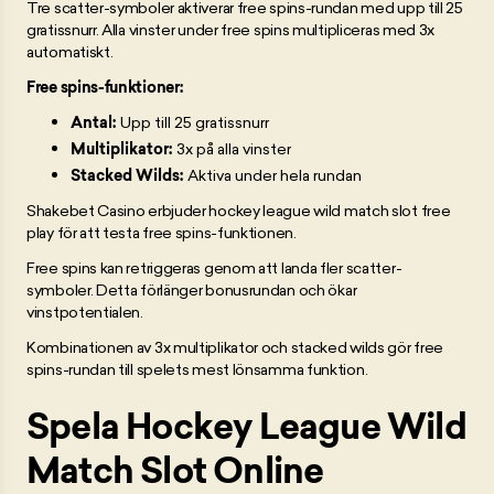
Tre scatter-symboler aktiverar free spins-rundan med upp till 25
gratissnurr. Alla vinster under free spins multipliceras med 3x
automatiskt.
Free spins-funktioner:
Antal:
Upp till 25 gratissnurr
Multiplikator:
3x på alla vinster
Stacked Wilds:
Aktiva under hela rundan
Shakebet Casino erbjuder hockey league wild match slot free
play för att testa free spins-funktionen.
Free spins kan retriggeras genom att landa fler scatter-
symboler. Detta förlänger bonusrundan och ökar
vinstpotentialen.
Kombinationen av 3x multiplikator och stacked wilds gör free
spins-rundan till spelets mest lönsamma funktion.
Spela Hockey League Wild
Match Slot Online