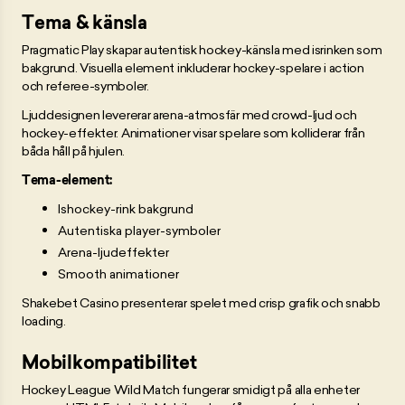
Tema & känsla
Pragmatic Play skapar autentisk hockey-känsla med isrinken som
bakgrund. Visuella element inkluderar hockey-spelare i action
och referee-symboler.
Ljuddesignen levererar arena-atmosfär med crowd-ljud och
hockey-effekter. Animationer visar spelare som kolliderar från
båda håll på hjulen.
Tema-element:
Ishockey-rink bakgrund
Autentiska player-symboler
Arena-ljudeffekter
Smooth animationer
Shakebet Casino presenterar spelet med crisp grafik och snabb
loading.
Mobilkompatibilitet
Hockey League Wild Match fungerar smidigt på alla enheter