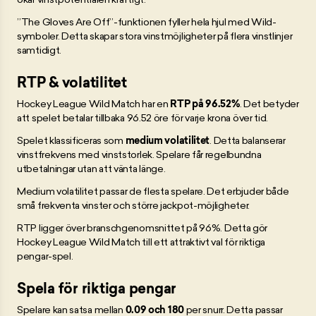
”The Gloves Are Off”-funktionen fyller hela hjul med Wild-
symboler. Detta skapar stora vinstmöjligheter på flera vinstlinjer
samtidigt.
RTP & volatilitet
Hockey League Wild Match har en
RTP på 96.52%
. Det betyder
att spelet betalar tillbaka 96.52 öre för varje krona över tid.
Spelet klassificeras som
medium volatilitet
. Detta balanserar
vinstfrekvens med vinststorlek. Spelare får regelbundna
utbetalningar utan att vänta länge.
Medium volatilitet passar de flesta spelare. Det erbjuder både
små frekventa vinster och större jackpot-möjligheter.
RTP ligger över branschgenomsnittet på 96%. Detta gör
Hockey League Wild Match till ett attraktivt val för riktiga
pengar-spel.
Spela för riktiga pengar
Spelare kan satsa mellan
0.09 och 180
per snurr. Detta passar