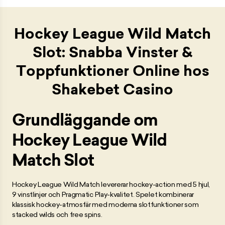
Hockey League Wild Match
Slot: Snabba Vinster &
Toppfunktioner Online hos
Shakebet Casino
Grundläggande om
Hockey League Wild
Match Slot
Hockey League Wild Match levererar hockey-action med 5 hjul,
9 vinstlinjer och Pragmatic Play-kvalitet. Spelet kombinerar
klassisk hockey-atmosfär med moderna slotfunktioner som
stacked wilds och free spins.