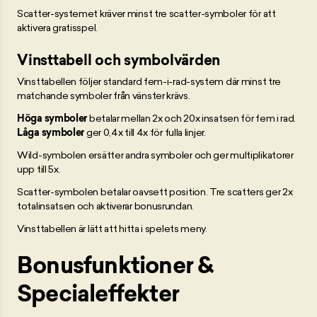
Scatter-systemet kräver minst tre scatter-symboler för att
aktivera gratisspel.
Vinsttabell och symbolvärden
Vinsttabellen följer standard fem-i-rad-system där minst tre
matchande symboler från vänster krävs.
Höga symboler
betalar mellan 2x och 20x insatsen för fem i rad.
Låga symboler
ger 0,4x till 4x för fulla linjer.
Wild-symbolen ersätter andra symboler och ger multiplikatorer
upp till 5x.
Scatter-symbolen betalar oavsett position. Tre scatters ger 2x
totalinsatsen och aktiverar bonusrundan.
Vinsttabellen är lätt att hitta i spelets meny.
Bonusfunktioner &
Specialeffekter