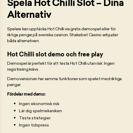
Spela Hot Chilli Slot – Dina
Alternativ
Spelare kan upptäcka Hot Chilli via gratis demospel eller för
riktiga pengar på svenska casinon. Shakebet Casino erbjuder
båda alternativen.
Hot Chilli slot demo och free play
Demospel är perfekt för att testa Hot Chilli utan risk. Ingen
registrering krävs.
Demoversionen har samma funktioner som spelet med riktiga
pengar.
Fördelar med demo:
Ingen ekonomisk risk
Lär dig spelmekaniken
Testa strategier
Ingen tidspress