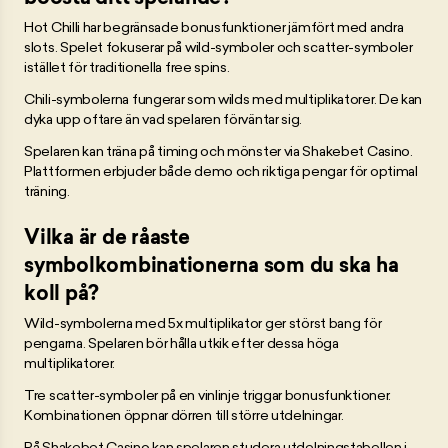
Hot Chilli har begränsade bonusfunktioner jämfört med andra
slots. Spelet fokuserar på wild-symboler och scatter-symboler
istället för traditionella free spins.
Chili-symbolerna fungerar som wilds med multiplikatorer. De kan
dyka upp oftare än vad spelaren förväntar sig.
Spelaren kan träna på timing och mönster via Shakebet Casino.
Plattformen erbjuder både demo och riktiga pengar för optimal
träning.
Vilka är de råaste
symbolkombinationerna som du ska ha
koll på?
Wild-symbolerna med 5x multiplikator ger störst bang för
pengarna. Spelaren bör hålla utkik efter dessa höga
multiplikatorer.
Tre scatter-symboler på en vinlinje triggar bonusfunktioner.
Kombinationen öppnar dörren till större utdelningar.
På Shakebet Casino kan spelaren studera utdelningstabellen i