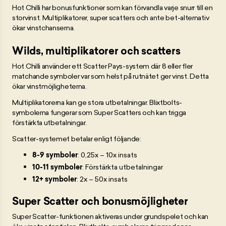
Hot Chilli har bonusfunktioner som kan förvandla varje snurr till en
storvinst. Multiplikatorer, super scatters och ante bet-alternativ
ökar vinstchanserna.
Wilds, multiplikatorer och scatters
Hot Chilli använder ett Scatter Pays-system där 8 eller fler
matchande symboler var som helst på rutnätet ger vinst. Detta
ökar vinstmöjligheterna.
Multiplikatorerna kan ge stora utbetalningar. Blixtbolts-
symbolerna fungerar som Super Scatters och kan trigga
förstärkta utbetalningar.
Scatter-systemet betalar enligt följande:
8-9 symboler
: 0,25x – 10x insats
10-11 symboler
: Förstärkta utbetalningar
12+ symboler
: 2x – 50x insats
Super Scatter och bonusmöjligheter
Super Scatter-funktionen aktiveras under grundspelet och kan