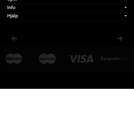
Info
Hjälp