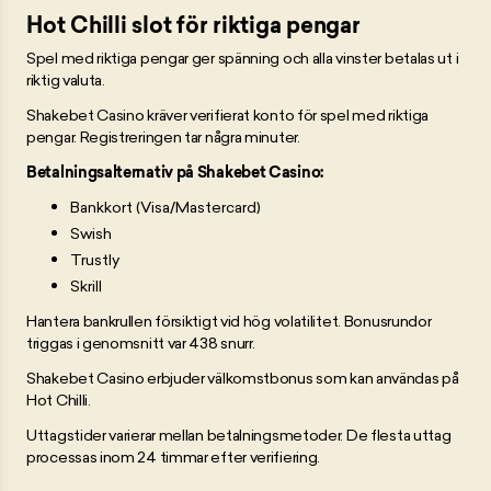
Hot Chilli slot för riktiga pengar
Spel med riktiga pengar ger spänning och alla vinster betalas ut i
riktig valuta.
Shakebet Casino kräver verifierat konto för spel med riktiga
pengar. Registreringen tar några minuter.
Betalningsalternativ på Shakebet Casino:
Bankkort (Visa/Mastercard)
Swish
Trustly
Skrill
Hantera bankrullen försiktigt vid hög volatilitet. Bonusrundor
triggas i genomsnitt var 438 snurr.
Shakebet Casino erbjuder välkomstbonus som kan användas på
Hot Chilli.
Uttagstider varierar mellan betalningsmetoder. De flesta uttag
processas inom 24 timmar efter verifiering.