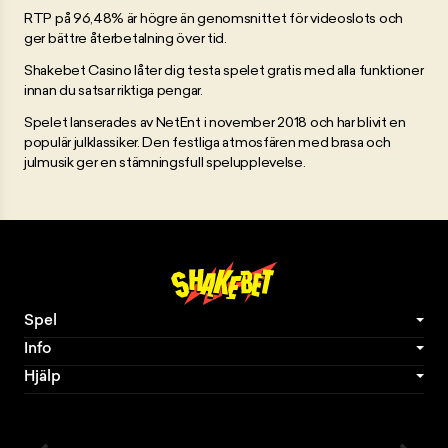
RTP på 96,48% är högre än genomsnittet för videoslots och
ger bättre återbetalning över tid.
Shakebet Casino låter dig testa spelet gratis med alla funktioner
innan du satsar riktiga pengar.
Spelet lanserades av NetEnt i november 2018 och har blivit en
populär julklassiker. Den festliga atmosfären med brasa och
julmusik ger en stämningsfull spelupplevelse.
Spel
Info
Hjälp