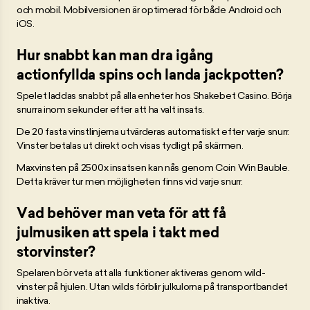
och mobil. Mobilversionen är optimerad för både Android och
iOS.
Hur snabbt kan man dra igång
actionfyllda spins och landa jackpotten?
Spelet laddas snabbt på alla enheter hos Shakebet Casino. Börja
snurra inom sekunder efter att ha valt insats.
De 20 fasta vinstlinjerna utvärderas automatiskt efter varje snurr.
Vinster betalas ut direkt och visas tydligt på skärmen.
Maxvinsten på 2500x insatsen kan nås genom Coin Win Bauble.
Detta kräver tur men möjligheten finns vid varje snurr.
Vad behöver man veta för att få
julmusiken att spela i takt med
storvinster?
Spelaren bör veta att alla funktioner aktiveras genom wild-
vinster på hjulen. Utan wilds förblir julkulorna på transportbandet
inaktiva.