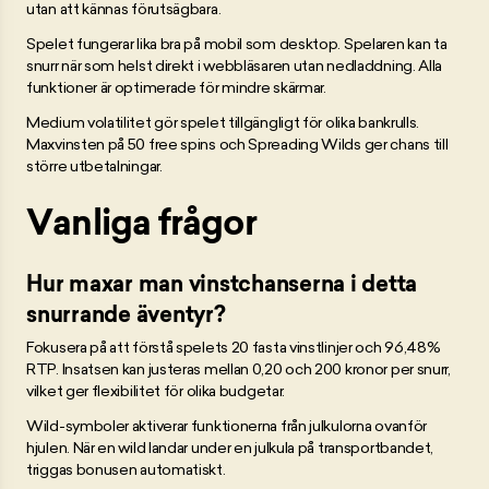
utan att kännas förutsägbara.
Spelet fungerar lika bra på mobil som desktop. Spelaren kan ta
snurr när som helst direkt i webbläsaren utan nedladdning. Alla
funktioner är optimerade för mindre skärmar.
Medium volatilitet gör spelet tillgängligt för olika bankrulls.
Maxvinsten på 50 free spins och Spreading Wilds ger chans till
större utbetalningar.
Vanliga frågor
Hur maxar man vinstchanserna i detta
snurrande äventyr?
Fokusera på att förstå spelets 20 fasta vinstlinjer och 96,48%
RTP. Insatsen kan justeras mellan 0,20 och 200 kronor per snurr,
vilket ger flexibilitet för olika budgetar.
Wild-symboler aktiverar funktionerna från julkulorna ovanför
hjulen. När en wild landar under en julkula på transportbandet,
triggas bonusen automatiskt.