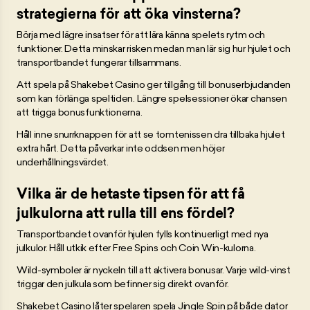
strategierna för att öka vinsterna?
Börja med lägre insatser för att lära känna spelets rytm och
funktioner. Detta minskar risken medan man lär sig hur hjulet och
transportbandet fungerar tillsammans.
Att spela på Shakebet Casino ger tillgång till bonuserbjudanden
som kan förlänga speltiden. Längre spelsessioner ökar chansen
att trigga bonusfunktionerna.
Håll inne snurrknappen för att se tomtenissen dra tillbaka hjulet
extra hårt. Detta påverkar inte oddsen men höjer
underhållningsvärdet.
Vilka är de hetaste tipsen för att få
julkulorna att rulla till ens fördel?
Transportbandet ovanför hjulen fylls kontinuerligt med nya
julkulor. Håll utkik efter Free Spins och Coin Win-kulorna.
Wild-symboler är nyckeln till att aktivera bonusar. Varje wild-vinst
triggar den julkula som befinner sig direkt ovanför.
Shakebet Casino låter spelaren spela Jingle Spin på både dator