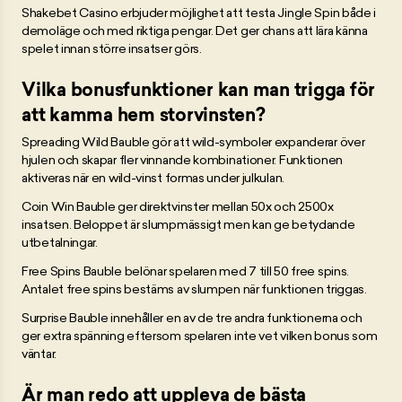
Shakebet Casino erbjuder möjlighet att testa Jingle Spin både i
demoläge och med riktiga pengar. Det ger chans att lära känna
spelet innan större insatser görs.
Vilka bonusfunktioner kan man trigga för
att kamma hem storvinsten?
Spreading Wild Bauble gör att wild-symboler expanderar över
hjulen och skapar fler vinnande kombinationer. Funktionen
aktiveras när en wild-vinst formas under julkulan.
Coin Win Bauble ger direktvinster mellan 50x och 2500x
insatsen. Beloppet är slumpmässigt men kan ge betydande
utbetalningar.
Free Spins Bauble belönar spelaren med 7 till 50 free spins.
Antalet free spins bestäms av slumpen när funktionen triggas.
Surprise Bauble innehåller en av de tre andra funktionerna och
ger extra spänning eftersom spelaren inte vet vilken bonus som
väntar.
Är man redo att uppleva de bästa