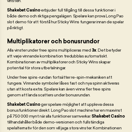
vinsten.
Shakebet Casino
erbjuder full tillgång till dessa funktioner i
både demo och riktiga pengalägen. Spelare kan prova Long Pao
slot demo för att förstå hur Sticky Wins fungerar innan de spelar
på riktigt.
Multiplikatorer och bonusrundor
Alla vinster under free spins multipliceras med
3x
. Det betyder
att varje vinnande kombination tredubblas automatiskt.
Kombinationen av multiplikatorer och Sticky Wins skapar
potential för stora utbetalningar.
Under free spins-rundan fortsätter re-spin-mekaniken att
fungera. Vinnande symboler låses fast och nya spinn aktiveras
utan att kosta extra. Spelare kan även vinna fler free spins
genom att landa scatters under bonusrundan.
Shakebet Casino
ger spelare möjlighet att uppleva dessa
bonusfunktioner direkt. Long Pao slot machine har en maxvinst
på 750 000 mynt när alla funktioner samverkar.
Shakebet Casino
tillhandahåller både demo-versionen och fullständiga
spelalternativ för den som vill jaga stora vinster. Kombinationen