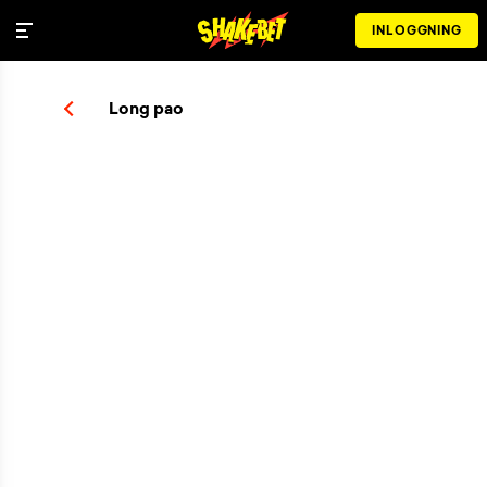
INLOGGNING
Long pao