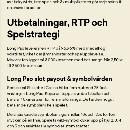
av sticky wilds, free spins och 3x multiplikatorer gör varje spinn till
en chans för action.
Utbetalningar, RTP och
Spelstrategi
Long Pao levererar en RTP på 96,96% med medelhög
volatilitet, vilket ger jämna vinster och spelupplevelse.
Maxvinsten ligger på 3 000x insatsen med bet-range från 2,50 kr
till 2 500 kr per snurr.
Long Pao slot payout & symbolvärden
Spelare på Shakebet Casino hittar fem hjul med 25 fasta
vinstlinjer i Long Pao. Kejsaren toppar symboltabellen och
betalar 40x insatsen för fem matchningar. Det är den högst
betalande symbolen i hela spelet.
De andra karaktärssymbolerna ger mellan 10x och 25x för fem
stycken på en linje. Spelets wild-symbol dyker upp på hjul 2, 3, 4
och 5 och ersätter alla symboler utom scatter.