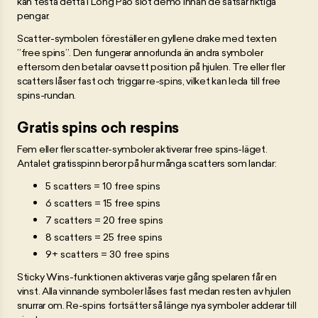
kan testa detta i Long Pao slot demo innan de satsar riktiga
pengar.
Scatter-symbolen föreställer en gyllene drake med texten
”free spins”. Den fungerar annorlunda än andra symboler
eftersom den betalar oavsett position på hjulen. Tre eller fler
scatters låser fast och triggar re-spins, vilket kan leda till free
spins-rundan.
Gratis spins och respins
Fem eller fler scatter-symboler aktiverar free spins-läget.
Antalet gratisspinn beror på hur många scatters som landar:
5 scatters = 10 free spins
6 scatters = 15 free spins
7 scatters = 20 free spins
8 scatters = 25 free spins
9+ scatters = 30 free spins
Sticky Wins-funktionen aktiveras varje gång spelaren får en
vinst. Alla vinnande symboler låses fast medan resten av hjulen
snurrar om. Re-spins fortsätter så länge nya symboler adderar till