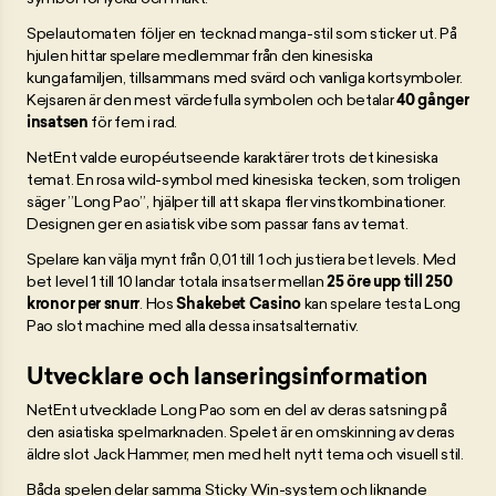
Spelautomaten följer en tecknad manga-stil som sticker ut. På
hjulen hittar spelare medlemmar från den kinesiska
kungafamiljen, tillsammans med svärd och vanliga kortsymboler.
Kejsaren är den mest värdefulla symbolen och betalar
40 gånger
insatsen
för fem i rad.
NetEnt valde européutseende karaktärer trots det kinesiska
temat. En rosa wild-symbol med kinesiska tecken, som troligen
säger ”Long Pao”, hjälper till att skapa fler vinstkombinationer.
Designen ger en asiatisk vibe som passar fans av temat.
Spelare kan välja mynt från 0,01 till 1 och justiera bet levels. Med
bet level 1 till 10 landar totala insatser mellan
25 öre upp till 250
kronor per snurr
. Hos
Shakebet Casino
kan spelare testa Long
Pao slot machine med alla dessa insatsalternativ.
Utvecklare och lanseringsinformation
NetEnt utvecklade Long Pao som en del av deras satsning på
den asiatiska spelmarknaden. Spelet är en omskinning av deras
äldre slot Jack Hammer, men med helt nytt tema och visuell stil.
Båda spelen delar samma Sticky Win-system och liknande