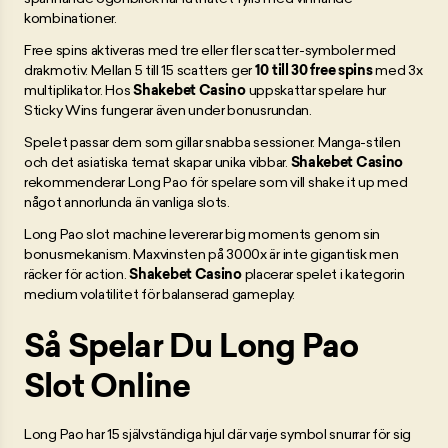
kombinationer.
Free spins aktiveras med tre eller fler scatter-symboler med
drakmotiv. Mellan 5 till 15 scatters ger
10 till 30 free spins
med 3x
multiplikator. Hos
Shakebet Casino
uppskattar spelare hur
Sticky Wins fungerar även under bonusrundan.
Spelet passar dem som gillar snabba sessioner. Manga-stilen
och det asiatiska temat skapar unika vibbar.
Shakebet Casino
rekommenderar Long Pao för spelare som vill shake it up med
något annorlunda än vanliga slots.
Long Pao slot machine levererar big moments genom sin
bonusmekanism. Maxvinsten på 3000x är inte gigantisk men
räcker för action.
Shakebet Casino
placerar spelet i kategorin
medium volatilitet för balanserad gameplay.
Så Spelar Du Long Pao
Slot Online
Long Pao har 15 självständiga hjul där varje symbol snurrar för sig