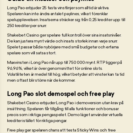
Long Pao erbjuder 25 fasta vinstlinjer som alltid är aktiva.
Spelaren kan inte ändra antalet paylines, vilket förenklar
spelupplevelsen. Insatserna sträcker sig från 0,25 krediter upp till
250 krediter per snurr.
Shakebet Casino ger spelare full kontroll över sina insatsnivåer.
De kan justera mynt värde och insats storlek innan varje snurr.
Spelet passar både nybörjare med små budgetar och erfarna
spelare som vill satsa stort.
Maxvinsten i Long Pao når upp till 750 000 mynt. RTP ligger på
96,96%, vilket är över genomsnittet för online slots.
Volatiliteten är medel till hög, vilket betyder att vinster kan ta tid
men oftast blir större när de kommer.
Long Pao slot demospel och free play
Shakebet Casino erbjuder Long Pao i demoversion utan krav på
insättning. Spelaren får tillgång till alla funktioner och bonusar
precis som i riktiga pengaspelet. Demo läget använder virtuella
krediter istället för riktiga pengar.
Free play ger spelaren chans att testa Sticky Wins och free