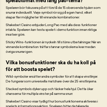
spelautomat med lång pao-tema?
Spelaren bör fokusera på att förstå de 15 oberoende hjulen som
snurrar individuellt. Varje symbol rör sig på egen hand, vilket
skapar fler möjligheter till vinnande kombinationer.
Shakebet Casino erbjuder Long Pao med alla dess funktioner
intakta. Spelaren kan testa spelet i demofunktion innan riktiga
insatser görs.
Sticky Wins-funktionen är nyckeln till större utbetalningar. När en
vinnande kombination träffar stannar symbolerna kvar medan
övriga snurrar igen.
Vilka bonusfunktioner ska du ha koll på
för att boosta spelet?
Wild-symboler ersätter andra symboler för att skapa vinstlinjer.
De fungerar som universella matchare över de 25 vinstlinjerna.
Stacked symbols dyker upp och täcker hela hjul. Detta ökar
chanserna för multipla vinster på samma snurr.
Shakebet Casino visar tydligt hur bonusfunktionerna aktiveras i
spelets informationssektion. Spelaren hittar detaljerade