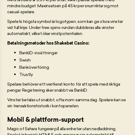
mindre budget. Maxinsatsen på 45 kr per snurr riktar sig mot
casual-spelare.
Spelets högsta symbol är logotypen, som kan ge stora vinster
vid full linje. Under free spins-rundan dubbleras alla vinster
automatiskt, vilket ökar vinstpotentialen.
Betalningsmetoder hos Shakebet Casino:
BankID-insättningar
Swish
Banköverföring
Trustly
Spelare behöver ett verifierat konto för att spela med riktiga
pengar. Registrering sker snabbt via BankID.
Vinster betalas ut snabbt, ofta inom samma dag. Spelare kan se
sin transaktionshistorik i kontopanelen.
Mobil & plattform-support
Magic of Sahara fungerar på alla enheter utan nedladdning.
Spelet är byggt i HTML5 och anpassar sig automatiskt till