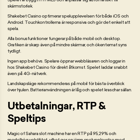
skärmstorlek.
Shakebet Casino optimerar spelupplevelsen för både iOS och
Android. Touchkontrollerna är responsiva och gör det enkelt att
spela.
Alla bonusfunktioner fungerar på både mobil och desktop.
Grafiken är skarp även på mindre skärmar, och ökentemat syns
tydligt.
Ingen app behövs. Spelare öppnar webbläsaren och loggar in
hos Shakebet Casino för direkt åtkomst. Spelet laddar snabbt
även på 4G-nätverk.
Landskapsläge rekommenderas på mobil för bästa överblick
över hjulen. Batterianvändningen är låg och spelet kraschar sällan.
Utbetalningar, RTP &
Speltips
Magic of Sahara slot machine har en RTP på 95,29% och
medelhög volatilitet, vilket ger en jämn spelupplevelse med