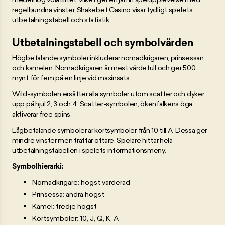
regelbundna vinster. Shakebet Casino visar tydligt spelets
utbetalningstabell och statistik.
Utbetalningstabell och symbolvärden
Högbetalande symboler inkluderar nomadkrigaren, prinsessan
och kamelen. Nomadkrigaren är mest värdefull och ger 500
mynt för fem på en linje vid maxinsats.
Wild-symbolen ersätter alla symboler utom scatter och dyker
upp på hjul 2, 3 och 4. Scatter-symbolen, ökenfalkens öga,
aktiverar free spins.
Lågbetalande symboler är kortsymboler från 10 till A. Dessa ger
mindre vinster men träffar oftare. Spelare hittar hela
utbetalningstabellen i spelets informationsmeny.
Symbolhierarki:
Nomadkrigare: högst värderad
Prinsessa: andra högst
Kamel: tredje högst
Kortsymboler: 10, J, Q, K, A