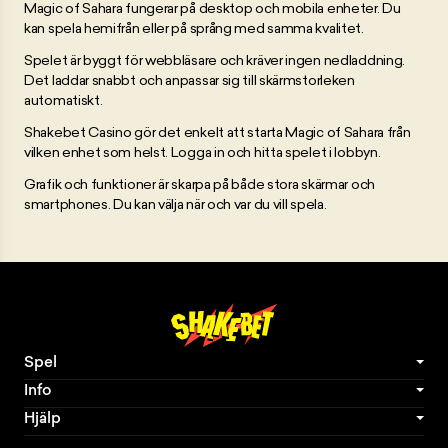
Magic of Sahara fungerar på desktop och mobila enheter. Du
kan spela hemifrån eller på språng med samma kvalitet.
Spelet är byggt för webbläsare och kräver ingen nedladdning.
Det laddar snabbt och anpassar sig till skärmstorleken
automatiskt.
Shakebet Casino gör det enkelt att starta Magic of Sahara från
vilken enhet som helst. Logga in och hitta spelet i lobbyn.
Grafik och funktioner är skarpa på både stora skärmar och
smartphones. Du kan välja när och var du vill spela.
Spel
Info
Hjälp