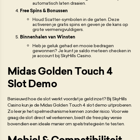
automatisch laten draaien.
Free Spins & Bonussen
Houd Scatter-symbolen in de gaten. Deze
activeren je gratis spins en geven je de kans op
grote vermenigvuldigers.
Binnenhalen van Winsten
Heb je geluk gehad en mooie bedragen
gewonnen? Je kunt je saldo meteen checken in
je account bij SkyHills Casino.
Midas Golden Touch 4
Slot Demo
Benieuwd hoe de slot werkt voordat je geld inzet? Bij SkyHills
Casino kun je de Midas Golden Touch 4 slot demo uitproberen.
Zo leer je het spelmechanisme kennen zonder risico. Voor wie
graag de slot direct wil verkennen, biedt de free play versie
bovendien een ideale manier om spelstrategieën te testen.
Mobiel & Compatibiliteit