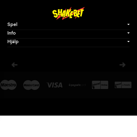
Spel
Info
Hjälp