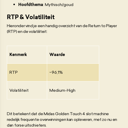
Hoofdthema
: Mythisch/goud
RTP & Volatiliteit
Hieronder vind je een handig overzicht van de Return to Player
(RTP) en de volatiliteit:
Kenmerk
Waarde
RTP
~96,1%
Volatiliteit
Medium-High
Dit betekent dat de Midas Golden Touch 4 slot machine
redelijk frequente overwinningen kan opleveren, met zo nu en
dan forse uitschieters.