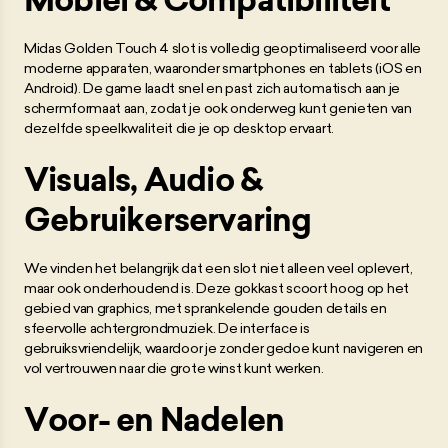
Midas Golden Touch 4 slot is volledig geoptimaliseerd voor alle
moderne apparaten, waaronder smartphones en tablets (iOS en
Android). De game laadt snel en past zich automatisch aan je
schermformaat aan, zodat je ook onderweg kunt genieten van
dezelfde speelkwaliteit die je op desktop ervaart.
Visuals, Audio &
Gebruikerservaring
We vinden het belangrijk dat een slot niet alleen veel oplevert,
maar ook onderhoudend is. Deze gokkast scoort hoog op het
gebied van graphics, met sprankelende gouden details en
sfeervolle achtergrondmuziek. De interface is
gebruiksvriendelijk, waardoor je zonder gedoe kunt navigeren en
vol vertrouwen naar die grote winst kunt werken.
Voor- en Nadelen