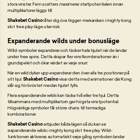
stora vinster. Fem scatters maximerar startpotentialen innan
multiplikatorer läggs till.
Shakebet Casino
låter dig öva trigger-mekaniken i mighty kong
slot free play-läge utan risk.
Expanderande wilds under bonusläge
Wild-symboler expanderar och täcker hela hjulet när de landar
under free spins. Detta skapar fler vinstkombinationer än i
grundspelet och ökar värdet av varje snurr.
När en wild dyker upp expanderar den över alla tre positioner på
sitt hjul.
Shakebet Casino
visar detta med animationer där Kong
slår sig för bröstet medan hjulet fylls.
Flera expanderande wilds kan täcka två eller tre hjul. Detta
tillsammans med multiplikatorn ger högsta vinstpotential.
Högvärdiga symboler får större chans till femradiga
kombinationer.
Shakebet Casino
erbjuder båda lägen så du kan se
expanderande wilds i mighty kong slot free play. Wild-
funktionen aktiveras automatiskt varje gång symbolen landar