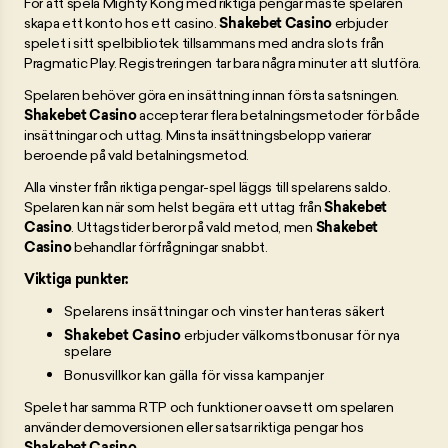
För att spela Mighty Kong med riktiga pengar måste spelaren
skapa ett konto hos ett casino.
Shakebet Casino
erbjuder
spelet i sitt spelbibliotek tillsammans med andra slots från
Pragmatic Play. Registreringen tar bara några minuter att slutföra.
Spelaren behöver göra en insättning innan första satsningen.
Shakebet Casino
accepterar flera betalningsmetoder för både
insättningar och uttag. Minsta insättningsbelopp varierar
beroende på vald betalningsmetod.
Alla vinster från riktiga pengar-spel läggs till spelarens saldo.
Spelaren kan när som helst begära ett uttag från
Shakebet
Casino
. Uttagstider beror på vald metod, men
Shakebet
Casino
behandlar förfrågningar snabbt.
Viktiga punkter:
Spelarens insättningar och vinster hanteras säkert
Shakebet Casino
erbjuder välkomstbonusar för nya
spelare
Bonusvillkor kan gälla för vissa kampanjer
Spelet har samma RTP och funktioner oavsett om spelaren
använder demoversionen eller satsar riktiga pengar hos
Shakebet Casino
.