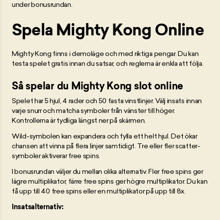
under bonusrundan.
Spela Mighty Kong Online
Mighty Kong finns i demoläge och med riktiga pengar. Du kan
testa spelet gratis innan du satsar, och reglerna är enkla att följa.
Så spelar du Mighty Kong slot online
Spelet har 5 hjul, 4 rader och 50 fasta vinstlinjer. Välj insats innan
varje snurr och matcha symboler från vänster till höger.
Kontrollerna är tydliga längst ner på skärmen.
Wild-symbolen kan expandera och fylla ett helt hjul. Det ökar
chansen att vinna på flera linjer samtidigt. Tre eller fler scatter-
symboler aktiverar free spins.
I bonusrundan väljer du mellan olika alternativ. Fler free spins ger
lägre multiplikator, färre free spins ger högre multiplikator. Du kan
få upp till 40 free spins eller en multiplikator på upp till 8x.
Insatsalternativ: