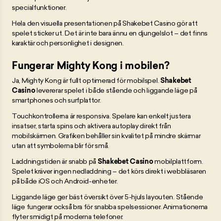
specialfunktioner.
Hela den visuella presentationen på Shakebet Casino gör att
spelet sticker ut. Det är inte bara ännu en djungelslot – det finns
karaktär och personlighet i designen.
Fungerar Mighty Kong i mobilen?
Ja, Mighty Kong är fullt optimerad för mobilspel.
Shakebet
Casino
levererar spelet i både stående och liggande läge på
smartphones och surfplattor.
Touchkontrollerna är responsiva. Spelare kan enkelt justera
insatser, starta spins och aktivera autoplay direkt från
mobilskärmen. Grafiken behåller sin kvalitet på mindre skärmar
utan att symbolerna blir för små.
Laddningstiden är snabb på
Shakebet Casino
mobilplattform.
Spelet kräver ingen nedladdning – det körs direkt i webbläsaren
på både iOS och Android-enheter.
Liggande läge ger bäst översikt över 5-hjuls layouten. Stående
läge fungerar också bra för snabba spelsessioner. Animationerna
flyter smidigt på moderna telefoner.