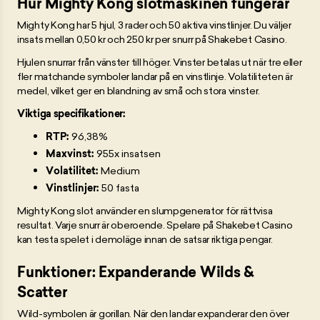
Hur Mighty Kong slotmaskinen fungerar
Mighty Kong har 5 hjul, 3 rader och 50 aktiva vinstlinjer. Du väljer
insats mellan 0,50 kr och 250 kr per snurr på Shakebet Casino.
Hjulen snurrar från vänster till höger. Vinster betalas ut när tre eller
fler matchande symboler landar på en vinstlinje. Volatiliteten är
medel, vilket ger en blandning av små och stora vinster.
Viktiga specifikationer:
RTP:
96,38%
Maxvinst:
955x insatsen
Volatilitet:
Medium
Vinstlinjer:
50 fasta
Mighty Kong slot använder en slumpgenerator för rättvisa
resultat. Varje snurr är oberoende. Spelare på Shakebet Casino
kan testa spelet i demoläge innan de satsar riktiga pengar.
Funktioner: Expanderande Wilds &
Scatter
Wild-symbolen är gorillan. När den landar expanderar den över