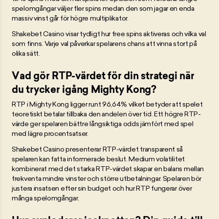
spelomgångar väljer fler spins medan den som jagar en enda
massiv vinst går för högre multiplikator.
Shakebet Casino visar tydligt hur free spins aktiveras och vilka val
som finns. Varje val påverkar spelarens chans att vinna stort på
olika sätt.
Vad gör RTP-värdet för din strategi när
du trycker igång Mighty Kong?
RTP i Mighty Kong ligger runt 96,64% vilket betyder att spelet
teoretiskt betalar tillbaka den andelen över tid. Ett högre RTP-
värde ger spelaren bättre långsiktiga odds jämfört med spel
med lägre procentsatser.
Shakebet Casino presenterar RTP-värdet transparent så
spelaren kan fatta informerade beslut. Medium volatilitet
kombinerat med det starka RTP-värdet skapar en balans mellan
frekventa mindre vinster och större utbetalningar. Spelaren bör
justera insatsen efter sin budget och hur RTP fungerar över
många spelomgångar.