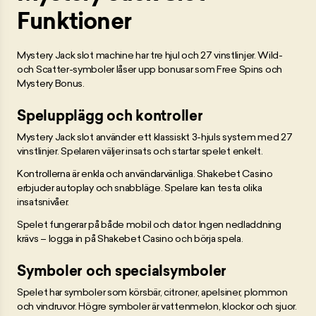
Funktioner
Mystery Jack slot machine har tre hjul och 27 vinstlinjer. Wild-
och Scatter-symboler låser upp bonusar som Free Spins och
Mystery Bonus.
Spelupplägg och kontroller
Mystery Jack slot använder ett klassiskt 3-hjuls system med 27
vinstlinjer. Spelaren väljer insats och startar spelet enkelt.
Kontrollerna är enkla och användarvänliga. Shakebet Casino
erbjuder autoplay och snabbläge. Spelare kan testa olika
insatsnivåer.
Spelet fungerar på både mobil och dator. Ingen nedladdning
krävs – logga in på Shakebet Casino och börja spela.
Symboler och specialsymboler
Spelet har symboler som körsbär, citroner, apelsiner, plommon
och vindruvor. Högre symboler är vattenmelon, klockor och sjuor.