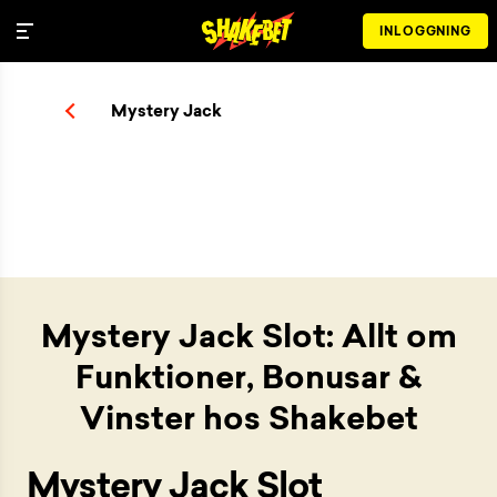
INLOGGNING
Mystery Jack
Mystery Jack Slot: Allt om
Funktioner, Bonusar &
Vinster hos Shakebet
Mystery Jack Slot