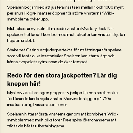
Spelaren börjar med att justera insatsen mellan 1 och 1000 mynt
per snurr. Högre insatser öppnar för större vinster när Wild-
symbolerna dyker upp.
Multipliers är nyckeln till maxade vinster i Mystery Jack. När
spelaren träffar rätt kombo med multiplikator kan vinsten skjuta i
höjden snabbt.
Shakebet Casino erbjuder perfekta förutsättningar för spelare
som vill testa olika insatsnivåer. Spelaren kan starta lågt och
känna av spelets rytm innan de ökar tempot.
Redo för den stora jackpotten? Lär dig
knepen här!
Mystery Jack har ingen progressiv jackpott, men spelaren kan
fortfarande landa rejäla vinster. Maxvinsten ligger på 710x
insatsen enligt vissa recensioner.
Spelaren hittar största vinsterna genom att kombinera Wild-
symboler med multiplikatorer. Free spins ökar chanserna att
träffa de bästa utbetalningarna.