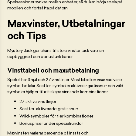
Spelsessioner synkas mellan enheter, så du kan börja spela på
mobilen och fortsätta på datorn.
Maxvinster, Utbetalningar
och Tips
Mystery Jack ger chans till stora vinster tack vare sin
uppbyggnad och bonusfunktioner.
Vinsttabell och maxutbetalning
Spelet har 3 hjul och 27 vinstlinjer. Vinsttabellen visar vad varje
symbol betalar. Scatter-symboler aktiverar gratissnurr och wild-
symboler hjälper till att skapa vinnande kombinationer.
27 aktiva vinstlinjer
Scatter-aktiverade gratissnurr
Wild-symboler för fler kombinationer
Bonuspriser under specialrundor
Maxvinsten varierar beroende på insats och