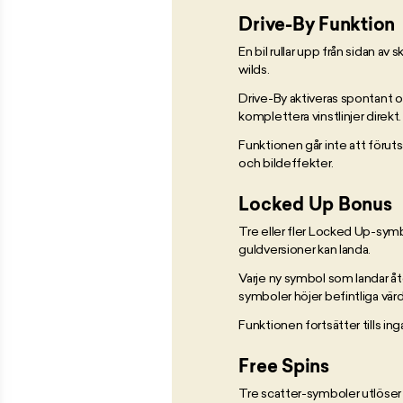
Drive-By Funktion
En bil rullar upp från sidan 
wilds.
Drive-By aktiveras spontant oc
komplettera vinstlinjer direkt.
Funktionen går inte att föruts
och bildeffekter.
Locked Up Bonus
Tre eller fler Locked Up-symb
guldversioner kan landa.
Varje ny symbol som landar åter
symboler höjer befintliga värd
Funktionen fortsätter tills i
Free Spins
Tre scatter-symboler utlöser 