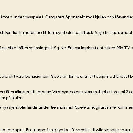
av skärmen under basspelet. Gangsters öppnar eld mot hjulen och förvandla
h kan träffa mellan tre till fem symboler per attack. Varje träffad symbol 
äga, vilket håller spänningen hög. NetEnt har kopierat estetiken från TV-s
oler aktiverar bonusrundan. Spelaren får tre snurr att börja med. Endas
ställer räknaren till tre snurr. Vinstsymbolerna visar multiplikatorer på 2x
en på hjulen.
nga nya symboler landar under tre snurr i rad. Spelets högsta vinster komm
tio free spins. En slumpmässig symbol förvandlas till wild vid varje snurr