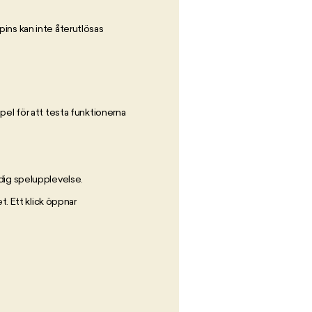
pins kan inte återutlösas
pel för att testa funktionerna
idig spelupplevelse.
t. Ett klick öppnar