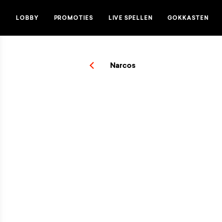
LOBBY
PROMOTIES
LIVE SPELLEN
GOKKASTEN
Narcos