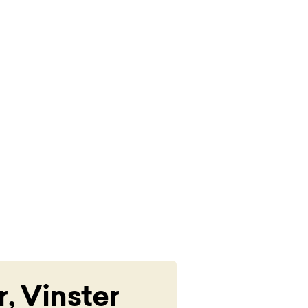
, Vinster