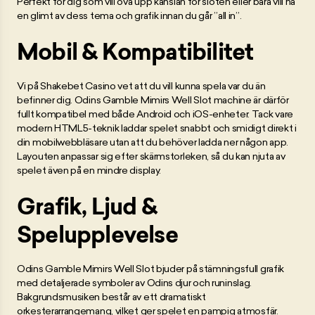
Perfekt för dig som vill öva upp känslan för sloten eller bara vill ha
en glimt av dess tema och grafik innan du går ”all in”.
Mobil & Kompatibilitet
Vi på Shakebet Casino vet att du vill kunna spela var du än
befinner dig. Odins Gamble Mimirs Well Slot machine är därför
fullt kompatibel med både Android och iOS-enheter. Tack vare
modern HTML5-teknik laddar spelet snabbt och smidigt direkt i
din mobilwebbläsare utan att du behöver ladda ner någon app.
Layouten anpassar sig efter skärmstorleken, så du kan njuta av
spelet även på en mindre display.
Grafik, Ljud &
Spelupplevelse
Odins Gamble Mimirs Well Slot bjuder på stämningsfull grafik
med detaljerade symboler av Odins djur och runinslag.
Bakgrundsmusiken består av ett dramatiskt
orkesterarrangemang, vilket ger spelet en pampig atmosfär.