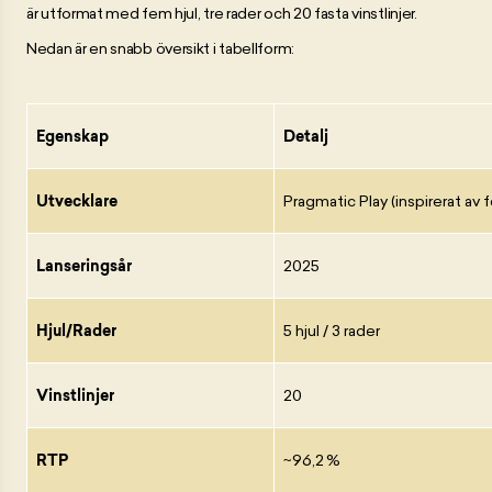
är utformat med fem hjul, tre rader och 20 fasta vinstlinjer.
Nedan är en snabb översikt i tabellform:
Egenskap
Detalj
Utvecklare
Pragmatic Play (inspirerat av 
Lanseringsår
2025
Hjul/Rader
5 hjul / 3 rader
Vinstlinjer
20
RTP
~96,2 %