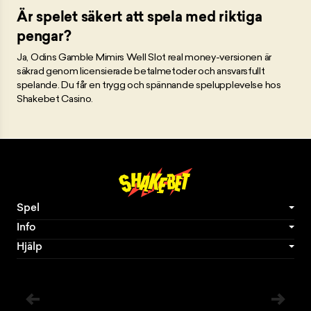
Är spelet säkert att spela med riktiga
pengar?
Ja, Odins Gamble Mimirs Well Slot real money-versionen är
säkrad genom licensierade betalmetoder och ansvarsfullt
spelande. Du får en trygg och spännande spelupplevelse hos
Shakebet Casino.
Spel
Info
Hjälp