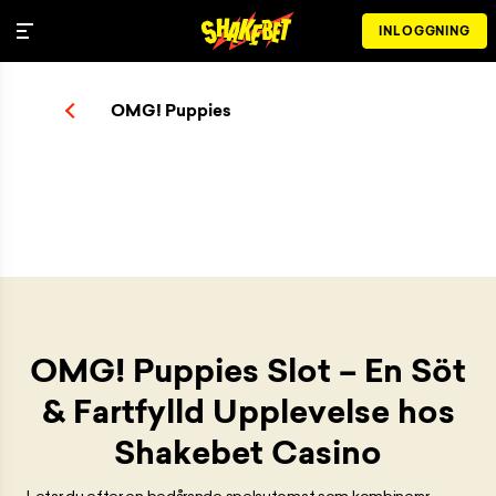
INLOGGNING
OMG! Puppies
OMG! Puppies Slot – En Söt
& Fartfylld Upplevelse hos
Shakebet Casino
Letar du efter en bedårande spelautomat som kombinerar