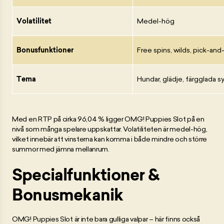
Volatilitet
Medel-hög
Bonusfunktioner
Free spins, wilds, pick-and
Tema
Hundar, glädje, färgglada 
Med en RTP på cirka 96,04 % ligger OMG! Puppies Slot på en
nivå som många spelare uppskattar. Volatiliteten är medel-hög,
vilket innebär att vinsterna kan komma i både mindre och större
summor med jämna mellanrum.
Specialfunktioner &
Bonusmekanik
OMG! Puppies Slot är inte bara gulliga valpar – här finns också