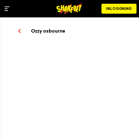
INLOGGNING
Ozzy osbourne