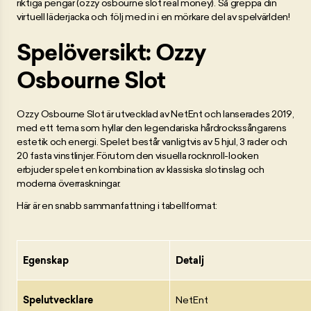
riktiga pengar (ozzy osbourne slot real money). Så greppa din
virtuell läderjacka och följ med in i en mörkare del av spelvärlden!
Spelöversikt: Ozzy
Osbourne Slot
Ozzy Osbourne Slot är utvecklad av NetEnt och lanserades 2019,
med ett tema som hyllar den legendariska hårdrockssångarens
estetik och energi. Spelet består vanligtvis av 5 hjul, 3 rader och
20 fasta vinstlinjer. Förutom den visuella rocknroll-looken
erbjuder spelet en kombination av klassiska slotinslag och
moderna överraskningar.
Här är en snabb sammanfattning i tabellformat:
Egenskap
Detalj
Spelutvecklare
NetEnt