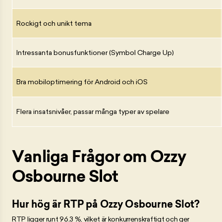
Rockigt och unikt tema
Intressanta bonusfunktioner (Symbol Charge Up)
Bra mobiloptimering för Android och iOS
Flera insatsnivåer, passar många typer av spelare
Vanliga Frågor om Ozzy
Osbourne Slot
Hur hög är RTP på Ozzy Osbourne Slot?
RTP ligger runt 96,3 %, vilket är konkurrenskraftigt och ger