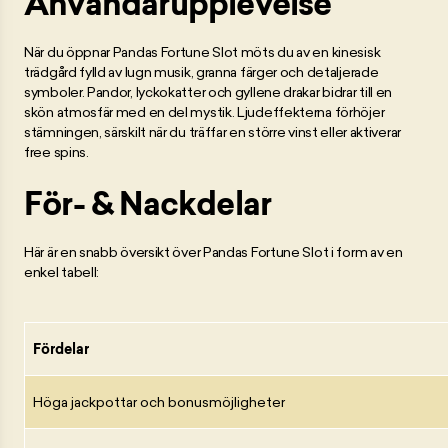
Användarupplevelse
När du öppnar Pandas Fortune Slot möts du av en kinesisk
trädgård fylld av lugn musik, granna färger och detaljerade
symboler. Pandor, lyckokatter och gyllene drakar bidrar till en
skön atmosfär med en del mystik. Ljudeffekterna förhöjer
stämningen, särskilt när du träffar en större vinst eller aktiverar
free spins.
För- & Nackdelar
Här är en snabb översikt över Pandas Fortune Slot i form av en
enkel tabell:
Fördelar
Höga jackpottar och bonusmöjligheter