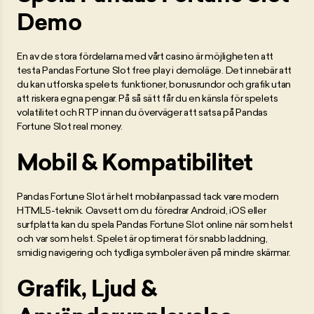
Demo
En av de stora fördelarna med vårt casino är möjligheten att
testa Pandas Fortune Slot free play i demoläge. Det innebär att
du kan utforska spelets funktioner, bonusrundor och grafik utan
att riskera egna pengar. På så sätt får du en känsla för spelets
volatilitet och RTP innan du överväger att satsa på Pandas
Fortune Slot real money.
Mobil & Kompatibilitet
Pandas Fortune Slot är helt mobilanpassad tack vare modern
HTML5-teknik. Oavsett om du föredrar Android, iOS eller
surfplatta kan du spela Pandas Fortune Slot online när som helst
och var som helst. Spelet är optimerat för snabb laddning,
smidig navigering och tydliga symboler även på mindre skärmar.
Grafik, Ljud &