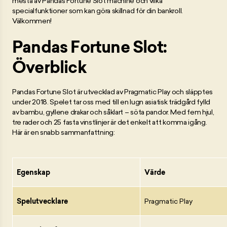
mesta av Pandas Fortune Slot machine och vilka
specialfunktioner som kan göra skillnad för din bankroll.
Välkommen!
Pandas Fortune Slot:
Överblick
Pandas Fortune Slot är utvecklad av Pragmatic Play och släpptes
under 2018. Spelet tar oss med till en lugn asiatisk trädgård fylld
av bambu, gyllene drakar och såklart – söta pandor. Med fem hjul,
tre rader och 25 fasta vinstlinjer är det enkelt att komma igång.
Här är en snabb sammanfattning:
Egenskap
Värde
Spelutvecklare
Pragmatic Play