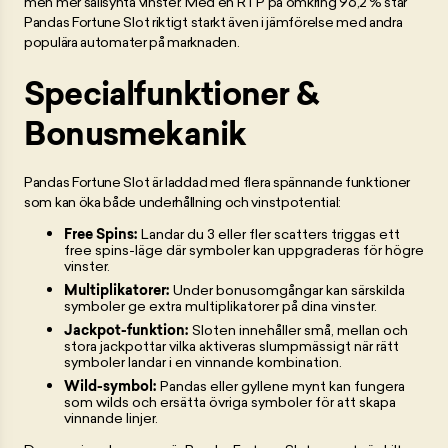
men mer sällsynta vinster. Med en RTP på omkring 96,2 % står
Pandas Fortune Slot riktigt starkt även i jämförelse med andra
populära automater på marknaden.
Specialfunktioner &
Bonusmekanik
Pandas Fortune Slot är laddad med flera spännande funktioner
som kan öka både underhållning och vinstpotential:
Free Spins:
Landar du 3 eller fler scatters triggas ett
free spins-läge där symboler kan uppgraderas för högre
vinster.
Multiplikatorer:
Under bonusomgångar kan särskilda
symboler ge extra multiplikatorer på dina vinster.
Jackpot-funktion:
Sloten innehåller små, mellan och
stora jackpottar vilka aktiveras slumpmässigt när rätt
symboler landar i en vinnande kombination.
Wild-symbol:
Pandas eller gyllene mynt kan fungera
som wilds och ersätta övriga symboler för att skapa
vinnande linjer.