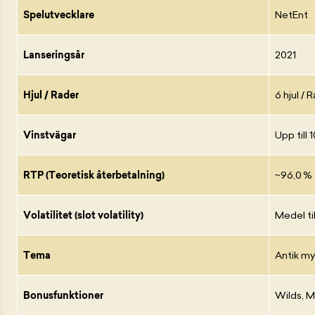
Spelutvecklare
NetEnt
Lanseringsår
2021
Hjul / Rader
6 hjul / 
Vinstvägar
Upp till 
RTP (Teoretisk återbetalning)
~96,0 %
Volatilitet (slot volatility)
Medel ti
Tema
Antik my
Bonusfunktioner
Wilds, Mu