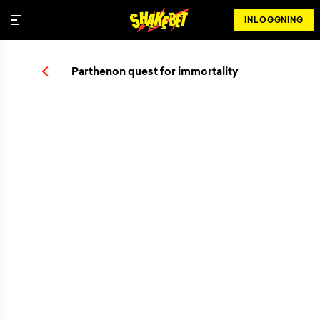
INLOGGNING
Parthenon quest for immortality