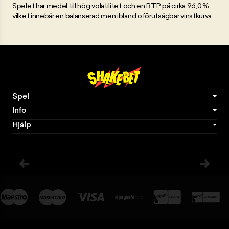
Spelet har medel till hög volatilitet och en RTP på cirka 96,0 %,
vilket innebär en balanserad men ibland oförutsägbar vinstkurva.
Spel
Info
Hjälp