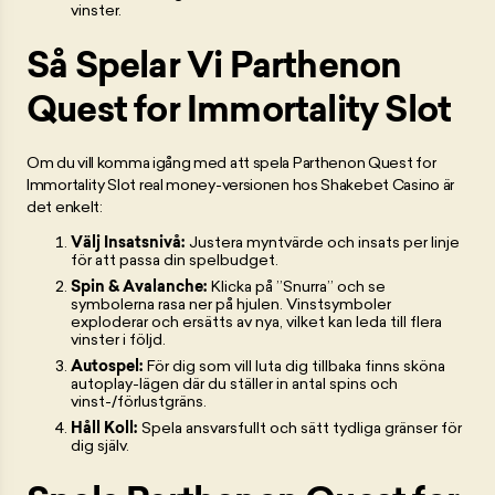
vinster.
Så Spelar Vi Parthenon
Quest for Immortality Slot
Om du vill komma igång med att spela Parthenon Quest for
Immortality Slot real money-versionen hos Shakebet Casino är
det enkelt:
Välj Insatsnivå:
Justera myntvärde och insats per linje
för att passa din spelbudget.
Spin & Avalanche:
Klicka på ”Snurra” och se
symbolerna rasa ner på hjulen. Vinstsymboler
exploderar och ersätts av nya, vilket kan leda till flera
vinster i följd.
Autospel:
För dig som vill luta dig tillbaka finns sköna
autoplay-lägen där du ställer in antal spins och
vinst-/förlustgräns.
Håll Koll:
Spela ansvarsfullt och sätt tydliga gränser för
dig själv.