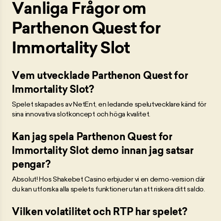
Vanliga Frågor om
Parthenon Quest for
Immortality Slot
Vem utvecklade Parthenon Quest for
Immortality Slot?
Spelet skapades av NetEnt, en ledande spelutvecklare känd för
sina innovativa slotkoncept och höga kvalitet.
Kan jag spela Parthenon Quest for
Immortality Slot demo innan jag satsar
pengar?
Absolut! Hos Shakebet Casino erbjuder vi en demo-version där
du kan utforska alla spelets funktioner utan att riskera ditt saldo.
Vilken volatilitet och RTP har spelet?