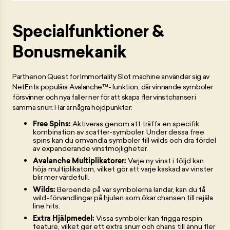
Specialfunktioner &
Bonusmekanik
Parthenon Quest for Immortality Slot machine använder sig av
NetEnts populära Avalanche™-funktion, där vinnande symboler
försvinner och nya faller ner för att skapa fler vinstchanser i
samma snurr. Här är några höjdpunkter:
Free Spins:
Aktiveras genom att träffa en specifik
kombination av scatter-symboler. Under dessa free
spins kan du omvandla symboler till wilds och dra fördel
av expanderande vinstmöjligheter.
Avalanche Multiplikatorer:
Varje ny vinst i följd kan
höja multiplikatorn, vilket gör att varje kaskad av vinster
blir mer värdefull.
Wilds:
Beroende på var symbolerna landar, kan du få
wild-förvandlingar på hjulen som ökar chansen till rejäla
line hits.
Extra Hjälpmedel:
Vissa symboler kan trigga respin
feature, vilket ger ett extra snurr och chans till ännu fler