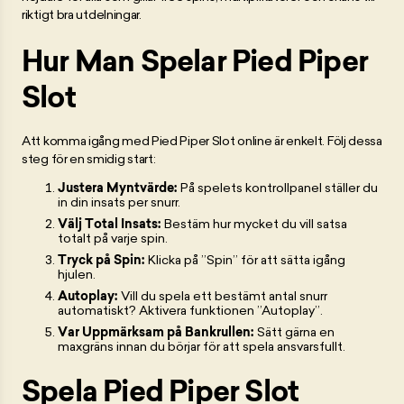
riktigt bra utdelningar.
Hur Man Spelar Pied Piper
Slot
Att komma igång med Pied Piper Slot online är enkelt. Följ dessa
steg för en smidig start:
Justera Myntvärde:
På spelets kontrollpanel ställer du
in din insats per snurr.
Välj Total Insats:
Bestäm hur mycket du vill satsa
totalt på varje spin.
Tryck på Spin:
Klicka på ”Spin” för att sätta igång
hjulen.
Autoplay:
Vill du spela ett bestämt antal snurr
automatiskt? Aktivera funktionen ”Autoplay”.
Var Uppmärksam på Bankrullen:
Sätt gärna en
maxgräns innan du börjar för att spela ansvarsfullt.
Spela Pied Piper Slot