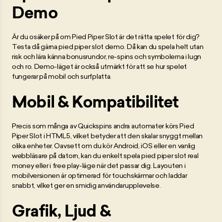
Demo
Är du osäker på om Pied Piper Slot är det rätta spelet för dig?
Testa då gärna pied piper slot demo. Då kan du spela helt utan
risk och lära känna bonusrundor, re-spins och symbolerna i lugn
och ro. Demo-läget är också utmärkt för att se hur spelet
fungerar på mobil och surfplatta.
Mobil & Kompatibilitet
Precis som många av Quickspins andra automater körs Pied
Piper Slot i HTML5, vilket betyder att den skalar snyggt mellan
olika enheter. Oavsett om du kör Android, iOS eller en vanlig
webbläsare på datorn, kan du enkelt spela pied piper slot real
money eller i free play-läge när det passar dig. Layouten i
mobilversionen är optimerad för touchskärmar och laddar
snabbt, vilket ger en smidig användarupplevelse.
Grafik, Ljud &