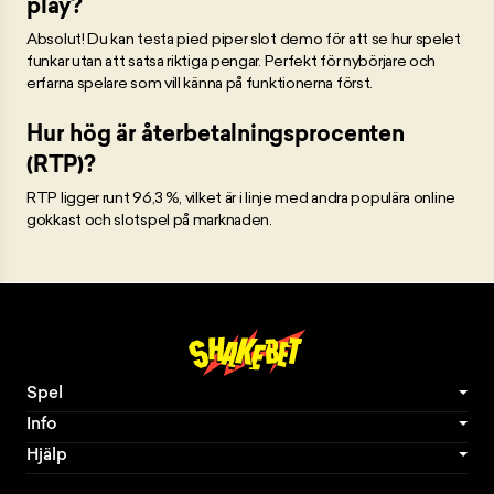
play?
Absolut! Du kan testa pied piper slot demo för att se hur spelet
funkar utan att satsa riktiga pengar. Perfekt för nybörjare och
erfarna spelare som vill känna på funktionerna först.
Hur hög är återbetalningsprocenten
(RTP)?
RTP ligger runt 96,3 %, vilket är i linje med andra populära online
gokkast och slotspel på marknaden.
Spel
Info
Hjälp