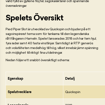
värld fylld av gyllene flöjter, sagokaraktärer och spännande
överraskningar.
Spelets Översikt
Pied Piper Slot är utvecklad av Quickspin och bjuder på ett
sagoinspirerat tema som för tankarna till den legendariska
råttfångaren i Hameln. Spelet lanserades 2018 och har fem hjul,
fyra rader samt 40 fasta vinstlinjer. Samtidigt är RTP generös
och volatiliteten medelhög till hög, vilket innebär jämn spänning
och möjlighet till riktigt fina utdelningar.
Nedan följer ett snabbt översiktligt schema:
Egenskap
Detalj
Spelutvecklare
Quickspin