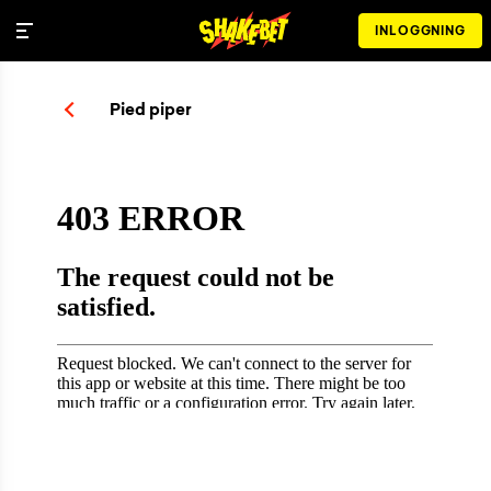
INLOGGNING
Pied piper