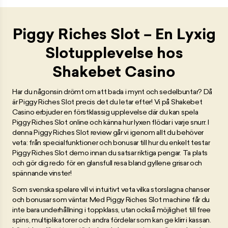
Piggy Riches Slot – En Lyxig
Slotupplevelse hos
Shakebet Casino
Har du någonsin drömt om att bada i mynt och sedelbuntar? Då
är Piggy Riches Slot precis det du letar efter! Vi på Shakebet
Casino erbjuder en förstklassig upplevelse där du kan spela
Piggy Riches Slot online och känna hur lyxen flödar i varje snurr. I
denna Piggy Riches Slot review går vi igenom allt du behöver
veta: från specialfunktioner och bonusar till hur du enkelt testar
Piggy Riches Slot demo innan du satsar riktiga pengar. Ta plats
och gör dig redo för en glansfull resa bland gyllene grisar och
spännande vinster!
Som svenska spelare vill vi intuitivt veta vilka storslagna chanser
och bonusar som väntar. Med Piggy Riches Slot machine får du
inte bara underhållning i toppklass, utan också möjlighet till free
spins, multiplikatorer och andra fördelar som kan ge klirr i kassan.