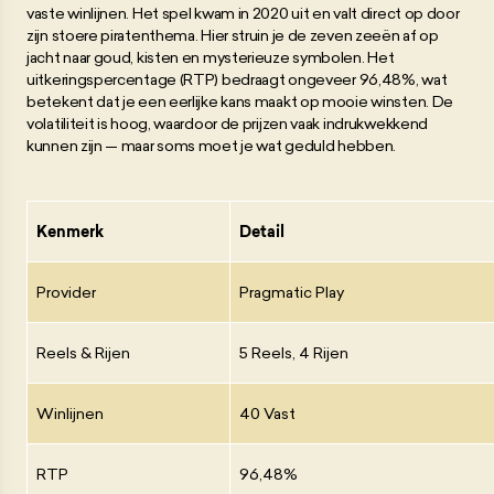
vaste winlijnen. Het spel kwam in 2020 uit en valt direct op door
zijn stoere piratenthema. Hier struin je de zeven zeeën af op
jacht naar goud, kisten en mysterieuze symbolen. Het
uitkeringspercentage (RTP) bedraagt ongeveer 96,48%, wat
betekent dat je een eerlijke kans maakt op mooie winsten. De
volatiliteit is hoog, waardoor de prijzen vaak indrukwekkend
kunnen zijn — maar soms moet je wat geduld hebben.
Kenmerk
Detail
Provider
Pragmatic Play
Reels & Rijen
5 Reels, 4 Rijen
Winlijnen
40 Vast
RTP
96,48%