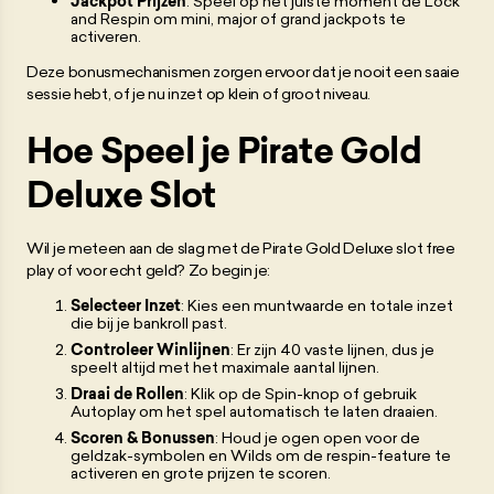
Jackpot Prijzen
: Speel op het juiste moment de Lock
and Respin om mini, major of grand jackpots te
activeren.
Deze bonusmechanismen zorgen ervoor dat je nooit een saaie
sessie hebt, of je nu inzet op klein of groot niveau.
Hoe Speel je Pirate Gold
Deluxe Slot
Wil je meteen aan de slag met de Pirate Gold Deluxe slot free
play of voor echt geld? Zo begin je:
Selecteer Inzet
: Kies een muntwaarde en totale inzet
die bij je bankroll past.
Controleer Winlijnen
: Er zijn 40 vaste lijnen, dus je
speelt altijd met het maximale aantal lijnen.
Draai de Rollen
: Klik op de Spin-knop of gebruik
Autoplay om het spel automatisch te laten draaien.
Scoren & Bonussen
: Houd je ogen open voor de
geldzak-symbolen en Wilds om de respin-feature te
activeren en grote prijzen te scoren.