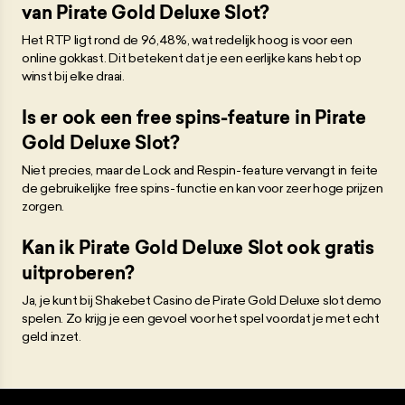
van Pirate Gold Deluxe Slot?
Het RTP ligt rond de 96,48%, wat redelijk hoog is voor een
online gokkast. Dit betekent dat je een eerlijke kans hebt op
winst bij elke draai.
Is er ook een free spins-feature in Pirate
Gold Deluxe Slot?
Niet precies, maar de Lock and Respin-feature vervangt in feite
de gebruikelijke free spins-functie en kan voor zeer hoge prijzen
zorgen.
Kan ik Pirate Gold Deluxe Slot ook gratis
uitproberen?
Ja, je kunt bij Shakebet Casino de Pirate Gold Deluxe slot demo
spelen. Zo krijg je een gevoel voor het spel voordat je met echt
geld inzet.