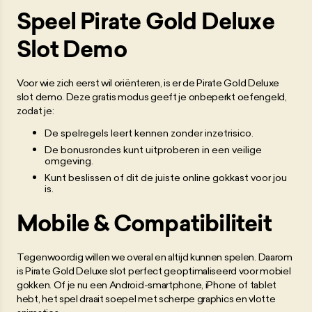
Speel Pirate Gold Deluxe
Slot Demo
Voor wie zich eerst wil oriënteren, is er de Pirate Gold Deluxe
slot demo. Deze gratis modus geeft je onbeperkt oefengeld,
zodat je:
De spelregels leert kennen zonder inzetrisico.
De bonusrondes kunt uitproberen in een veilige
omgeving.
Kunt beslissen of dit de juiste online gokkast voor jou
is.
Mobile & Compatibiliteit
Tegenwoordig willen we overal en altijd kunnen spelen. Daarom
is Pirate Gold Deluxe slot perfect geoptimaliseerd voor mobiel
gokken. Of je nu een Android-smartphone, iPhone of tablet
hebt, het spel draait soepel met scherpe graphics en vlotte