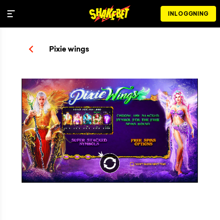
INLOGGNING
Pixie wings