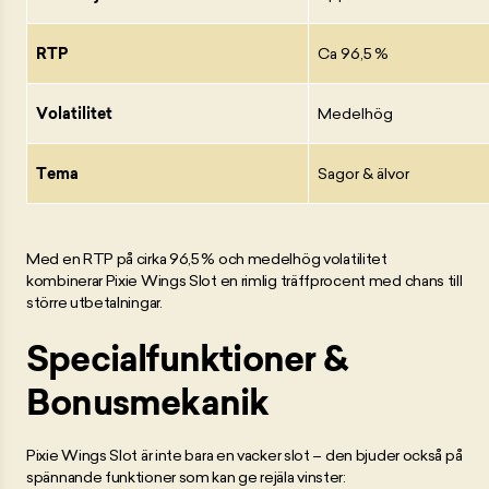
RTP
Ca 96,5 %
Volatilitet
Medelhög
Tema
Sagor & älvor
Med en RTP på cirka 96,5 % och medelhög volatilitet
kombinerar Pixie Wings Slot en rimlig träffprocent med chans till
större utbetalningar.
Specialfunktioner &
Bonusmekanik
Pixie Wings Slot är inte bara en vacker slot – den bjuder också på
spännande funktioner som kan ge rejäla vinster: