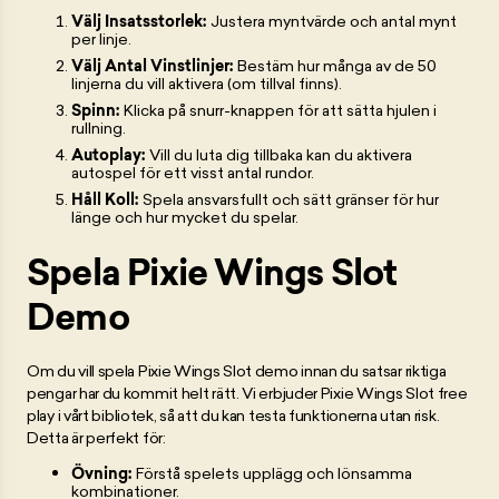
Välj Insatsstorlek:
Justera myntvärde och antal mynt
per linje.
Välj Antal Vinstlinjer:
Bestäm hur många av de 50
linjerna du vill aktivera (om tillval finns).
Spinn:
Klicka på snurr-knappen för att sätta hjulen i
rullning.
Autoplay:
Vill du luta dig tillbaka kan du aktivera
autospel för ett visst antal rundor.
Håll Koll:
Spela ansvarsfullt och sätt gränser för hur
länge och hur mycket du spelar.
Spela Pixie Wings Slot
Demo
Om du vill spela Pixie Wings Slot demo innan du satsar riktiga
pengar har du kommit helt rätt. Vi erbjuder Pixie Wings Slot free
play i vårt bibliotek, så att du kan testa funktionerna utan risk.
Detta är perfekt för:
Övning:
Förstå spelets upplägg och lönsamma
kombinationer.