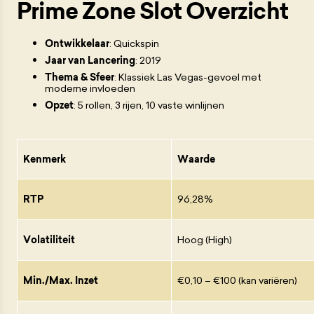
Prime Zone Slot Overzicht
Ontwikkelaar
: Quickspin
Jaar van Lancering
: 2019
Thema & Sfeer
: Klassiek Las Vegas-gevoel met
moderne invloeden
Opzet
: 5 rollen, 3 rijen, 10 vaste winlijnen
Kenmerk
Waarde
RTP
96,28%
Volatiliteit
Hoog (High)
Min./Max. Inzet
€0,10 – €100 (kan variëren)