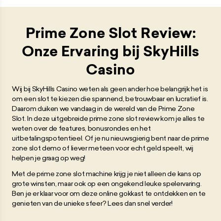
Prime Zone Slot Review:
Onze Ervaring bij SkyHills
Casino
Wij bij SkyHills Casino weten als geen ander hoe belangrijk het is
om een slot te kiezen die spannend, betrouwbaar en lucratief is.
Daarom duiken we vandaag in de wereld van de Prime Zone
Slot. In deze uitgebreide prime zone slot review kom je alles te
weten over de features, bonusrondes en het
uitbetalingspotentieel. Of je nu nieuwsgierig bent naar de prime
zone slot demo of liever meteen voor echt geld speelt, wij
helpen je graag op weg!
Met de prime zone slot machine krijg je niet alleen de kans op
grote winsten, maar ook op een ongekend leuke spelervaring.
Ben je er klaar voor om deze online gokkast te ontdekken en te
genieten van de unieke sfeer? Lees dan snel verder!