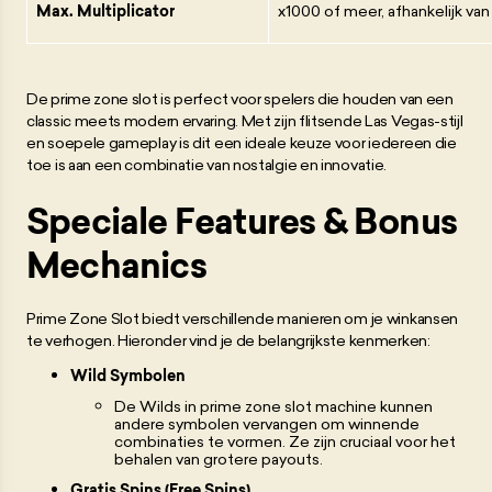
Max. Multiplicator
x1000 of meer, afhankelijk van
De prime zone slot is perfect voor spelers die houden van een
classic meets modern ervaring. Met zijn flitsende Las Vegas-stijl
en soepele gameplay is dit een ideale keuze voor iedereen die
toe is aan een combinatie van nostalgie en innovatie.
Speciale Features & Bonus
Mechanics
Prime Zone Slot biedt verschillende manieren om je winkansen
te verhogen. Hieronder vind je de belangrijkste kenmerken:
Wild Symbolen
De Wilds in prime zone slot machine kunnen
andere symbolen vervangen om winnende
combinaties te vormen. Ze zijn cruciaal voor het
behalen van grotere payouts.
Gratis Spins (Free Spins)