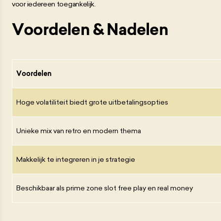
voor iedereen toegankelijk.
Voordelen & Nadelen
Voordelen
Hoge volatiliteit biedt grote uitbetalingsopties
Unieke mix van retro en modern thema
Makkelijk te integreren in je strategie
Beschikbaar als prime zone slot free play en real money